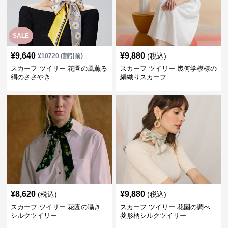
SALE
¥
9,640
¥
9,880
(税込)
¥
10720
(割引前)
スカーフ ツイリー 花園の風薫る
スカーフ ツイリー 幾何学模様の
絹のささやき
絹織りスカーフ
¥
8,620
¥
9,880
(税込)
(税込)
スカーフ ツイリー 花園の囁き
スカーフ ツイリー 花園の調べ
シルクツイリー
菱形柄シルクツイリー