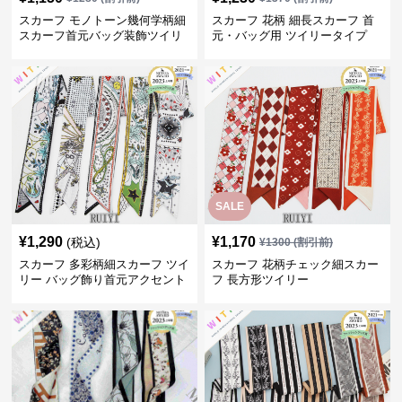
スカーフ モノトーン幾何学柄細
スカーフ 花柄 細長スカーフ 首
スカーフ首元バッグ装飾ツイリ
元・バッグ用 ツイリータイプ
ー
SALE
¥
1,290
¥
1,170
(税込)
¥
1300
(割引前)
スカーフ 多彩柄細スカーフ ツイ
スカーフ 花柄チェック細スカー
リー バッグ飾り首元アクセント
フ 長方形ツイリー