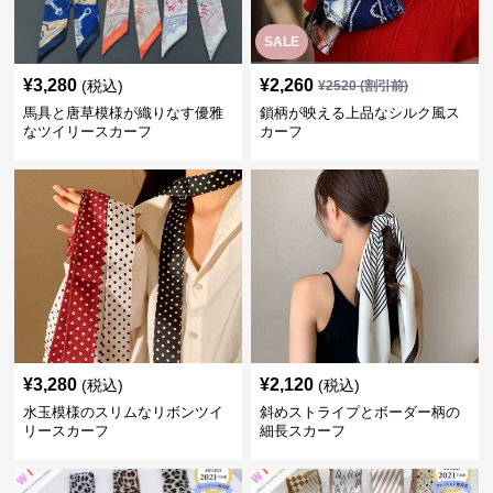
SALE
¥
3,280
¥
2,260
(税込)
¥
2520
(割引前)
馬具と唐草模様が織りなす優雅
鎖柄が映える上品なシルク風ス
なツイリースカーフ
カーフ
¥
3,280
¥
2,120
(税込)
(税込)
水玉模様のスリムなリボンツイ
斜めストライプとボーダー柄の
リースカーフ
細長スカーフ