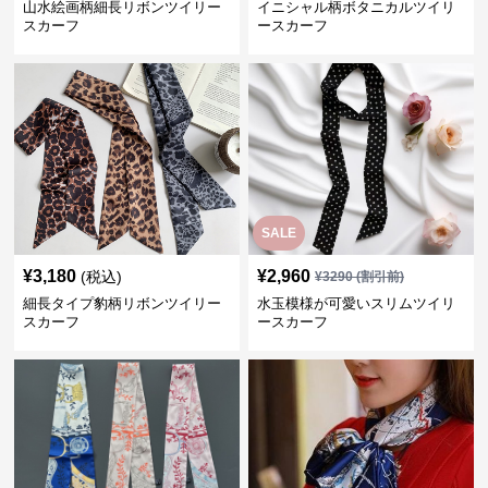
山水絵画柄細長リボンツイリー
イニシャル柄ボタニカルツイリ
スカーフ
ースカーフ
SALE
¥
3,180
¥
2,960
(税込)
¥
3290
(割引前)
細長タイプ豹柄リボンツイリー
水玉模様が可愛いスリムツイリ
スカーフ
ースカーフ