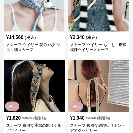
¥
14,560
¥
2,340
(税込)
(税込)
スカーフ ツイリー 花みやび シ
スカーフ ツイリー もこもこ市松
ルク細スカーフ
模様ツイリースカーフ
SALE
SALE
¥
1,820
¥
1,940
¥
2020
(割引前)
¥
2160
(割引前)
スカーフ 優雅な季節の彩りシル
スカーフ 優雅な結び目リボンヘ
クツイリー
アアクセサリー