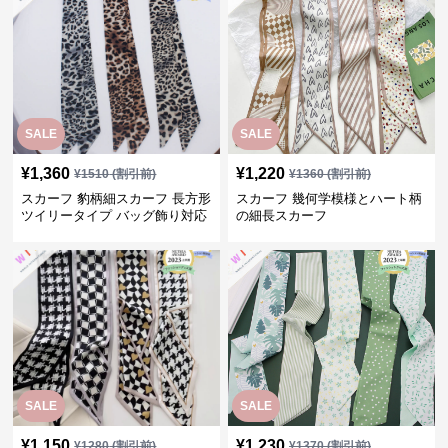
SALE
SALE
¥
1,360
¥
1,220
¥
1510
(割引前)
¥
1360
(割引前)
スカーフ 豹柄細スカーフ 長方形
スカーフ 幾何学模様とハート柄
ツイリータイプ バッグ飾り対応
の細長スカーフ
SALE
SALE
¥
1,150
¥
1,230
¥
1280
(割引前)
¥
1370
(割引前)