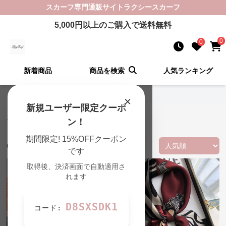
スカーフ
専門通販サイト
ラクシースカーフ
5,000
円以上のご購入で送料無料
0
0
新着商品
商品を検索
人気ランキング
ラクシースカーフ TOP
›
ツイリーの一覧
×
新規ユーザー限定クーポ
ツイリー スカーフ 商品一覧
ン！
期間限定! 15%OFFクーポン
67
件の商品が見つかりました
です
取得後、決済画面で自動適用さ
れます
D8SXSDK1
コード: