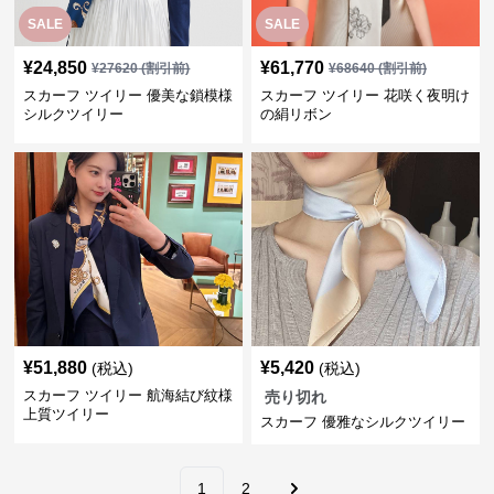
SALE
SALE
¥
24,850
¥
61,770
¥
27620
(割引前)
¥
68640
(割引前)
スカーフ ツイリー 優美な鎖模様
スカーフ ツイリー 花咲く夜明け
シルクツイリー
の絹リボン
¥
51,880
¥
5,420
(税込)
(税込)
スカーフ ツイリー 航海結び紋様
売り切れ
上質ツイリー
スカーフ 優雅なシルクツイリー
1
2