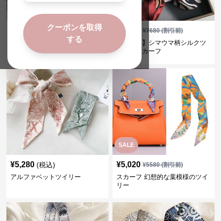
SALE
クーポンを取得
¥
5,200
¥
6,910
(税込)
¥
7680
(割引前)
する
ペイズリー柄シルクツイリース
【シルク】シマウマ柄シルクツ
カーフ
イリースカーフ
SALE
¥
5,280
¥
5,020
(税込)
¥
5580
(割引前)
アルファベットツイリー
スカーフ 幻想的な葉模様のツイ
リー