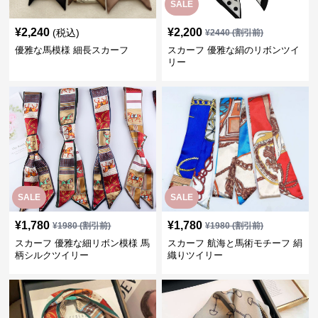
SALE
¥
2,240
¥
2,200
(税込)
¥
2440
(割引前)
優雅な馬模様 細長スカーフ
スカーフ 優雅な絹のリボンツイ
リー
SALE
SALE
¥
1,780
¥
1,780
¥
1980
(割引前)
¥
1980
(割引前)
スカーフ 優雅な細リボン模様 馬
スカーフ 航海と馬術モチーフ 絹
柄シルクツイリー
織りツイリー