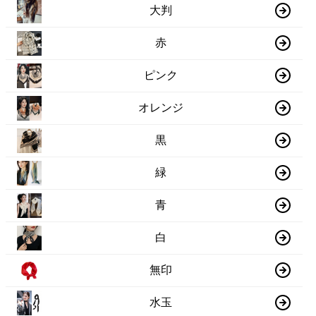
大判
赤
ピンク
オレンジ
黒
緑
青
白
無印
水玉