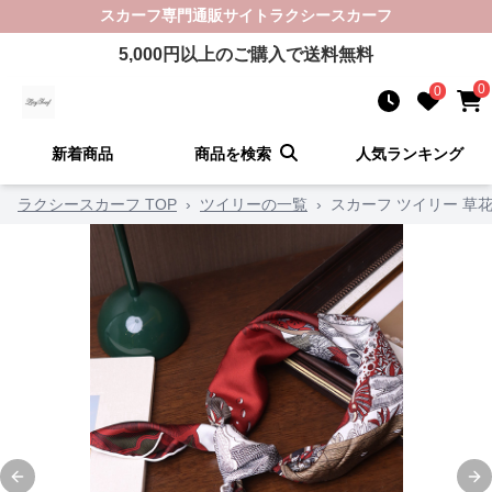
スカーフ
専門通販サイト
ラクシースカーフ
5,000
円以上のご購入で送料無料
0
0
新着商品
商品を検索
人気ランキング
ラクシースカーフ TOP
›
ツイリーの一覧
›
スカーフ ツイリー 草
Previous slide
Ne