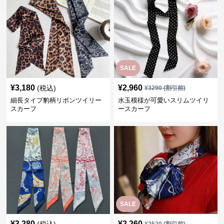
SALE
¥
3,180
¥
2,960
(税込)
¥
3290
(割引前)
細長タイプ豹柄リボンツイリー
水玉模様が可愛いスリムツイリ
スカーフ
ースカーフ
SALE
¥
3,280
¥
2,260
(税込)
¥
2520
(割引前)