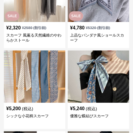
SALE
SALE
¥
2,320
¥
4,780
¥
2580
(割引前)
¥
5320
(割引前)
スカーフ 風薫る天然繊維のやわ
上品なバンダナ風ショールスカ
らかストール
ーフ
¥
5,200
¥
5,240
(税込)
(税込)
シックな小花柄スカーフ
優雅な蝶結びスカーフ