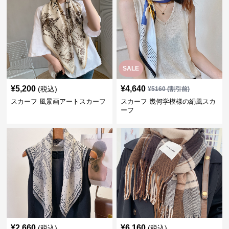
SALE
¥
5,200
¥
4,640
(税込)
¥
5160
(割引前)
スカーフ 風景画アートスカーフ
スカーフ 幾何学模様の絹風スカ
ーフ
¥
2,660
¥
6,160
(税込)
(税込)