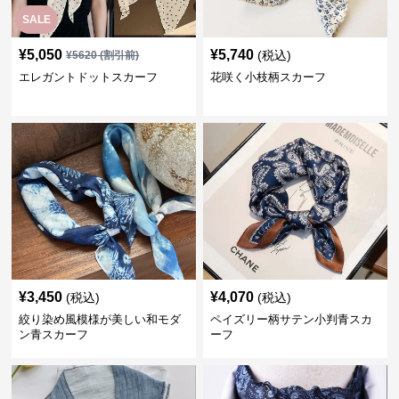
SALE
¥
5,050
¥
5,740
(税込)
¥
5620
(割引前)
エレガントドットスカーフ
花咲く小枝柄スカーフ
¥
3,450
¥
4,070
(税込)
(税込)
絞り染め風模様が美しい和モダ
ペイズリー柄サテン小判青スカ
ン青スカーフ
ーフ