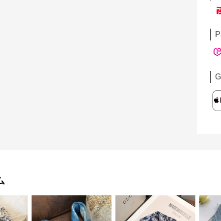
P
G
ム