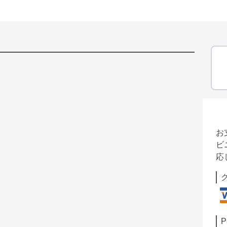
お
ビ
応
P