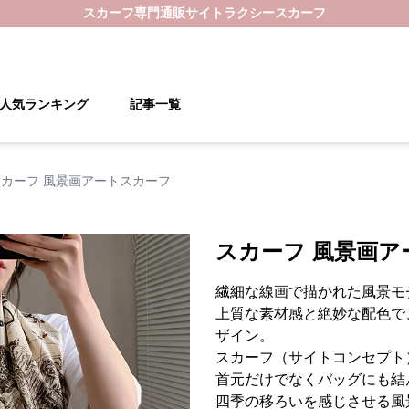
スカーフ
専門通販サイト
ラクシースカーフ
人気ランキング
記事一覧
スカーフ 風景画アートスカーフ
スカーフ 風景画ア
繊細な線画で描かれた風景モ
上質な素材感と絶妙な配色で
ザイン。
スカーフ（サイトコンセプト
首元だけでなくバッグにも結
四季の移ろいを感じさせる風