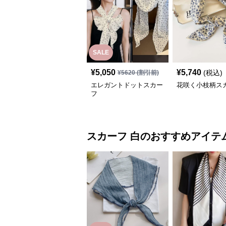
SALE
¥
5,050
¥
5,740
(税込)
¥
5620
(割引前)
エレガントドットスカー
花咲く小枝柄ス
フ
スカーフ
白
のおすすめアイテ