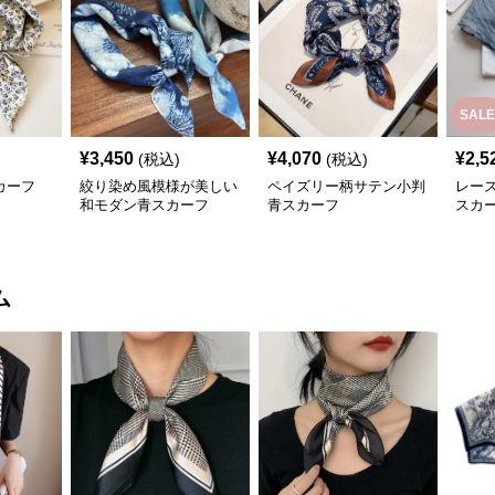
SALE
¥
3,450
¥
4,070
¥
2,5
(税込)
(税込)
カーフ
絞り染め風模様が美しい
ペイズリー柄サテン小判
レー
和モダン青スカーフ
青スカーフ
スカ
ム