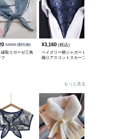
20
¥
3,160
¥
2,900
(税込)
(税込)
¥
2800
(割引前)
ス縁取りガーゼ三角
ペイズリー柄ジャガード
小花柄レース縁取り三角
ーフ
織りアスコットスカーフ
スカーフ
もっと見る