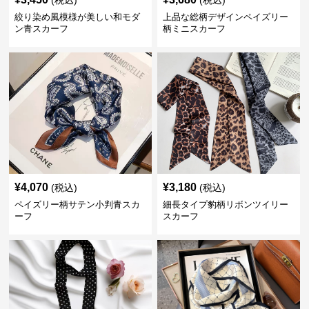
(税込)
(税込)
絞り染め風模様が美しい和モダ
上品な総柄デザインペイズリー
ン青スカーフ
柄ミニスカーフ
¥
4,070
¥
3,180
(税込)
(税込)
ペイズリー柄サテン小判青スカ
細長タイプ豹柄リボンツイリー
ーフ
スカーフ