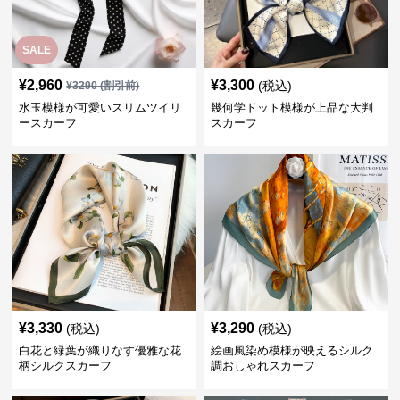
SALE
¥
2,960
¥
3,300
(税込)
¥
3290
(割引前)
水玉模様が可愛いスリムツイリ
幾何学ドット模様が上品な大判
ースカーフ
スカーフ
¥
3,330
¥
3,290
(税込)
(税込)
白花と緑葉が織りなす優雅な花
絵画風染め模様が映えるシルク
柄シルクスカーフ
調おしゃれスカーフ