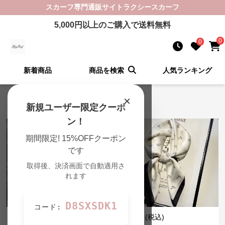
スカーフ
専門通販サイト
ラクシースカーフ
5,000
円以上のご購入で送料無料
0
0
新着商品
商品を検索
人気ランキング
×
スカーフ 新着アイテム
新規ユーザー限定クーポ
ン！
期間限定! 15%OFFクーポン
です
取得後、決済画面で自動適用さ
れます
SALE
D8SXSDK1
コード:
¥
3,150
¥
3,370
(税込)
¥
3500
(割引前)