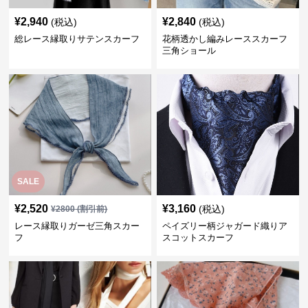
¥
2,940
¥
2,840
(税込)
(税込)
総レース縁取りサテンスカーフ
花柄透かし編みレーススカーフ
三角ショール
SALE
¥
2,520
¥
3,160
(税込)
¥
2800
(割引前)
レース縁取りガーゼ三角スカー
ペイズリー柄ジャガード織りア
フ
スコットスカーフ