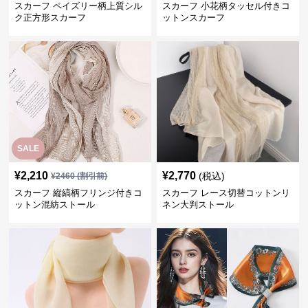
スカーフ ペイズリー柄上質シル
スカーフ 小花柄タッセル付きコ
ク正方形スカーフ
ットンスカーフ
SALE
¥
2,210
¥
2,770
(税込)
¥
2460
(割引前)
スカーフ 縦縞柄フリンジ付きコ
スカーフ レース切替コットンリ
ットン混紡ストール
ネン大判ストール