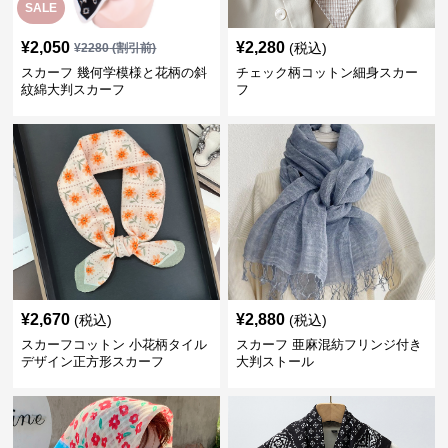
SALE
¥
2,050
¥
2,280
(税込)
¥
2280
(割引前)
スカーフ 幾何学模様と花柄の斜
チェック柄コットン細身スカー
紋綿大判スカーフ
フ
¥
2,670
¥
2,880
(税込)
(税込)
スカーフコットン 小花柄タイル
スカーフ 亜麻混紡フリンジ付き
デザイン正方形スカーフ
大判ストール