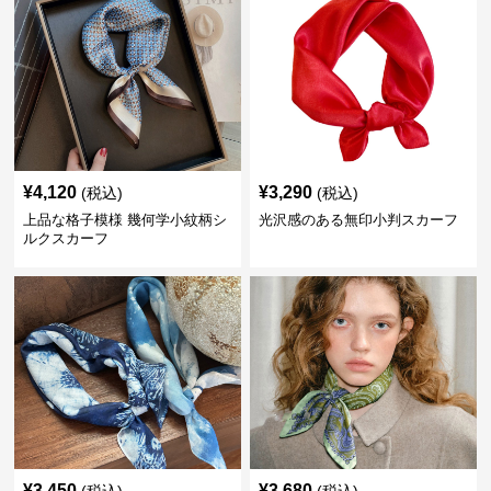
¥
4,120
¥
3,290
(税込)
(税込)
上品な格子模様 幾何学小紋柄シ
光沢感のある無印小判スカーフ
ルクスカーフ
¥
3,450
¥
3,680