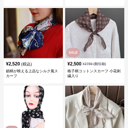
SALE
¥
2,520
¥
2,500
(税込)
¥
2780
(割引前)
鎖柄が映える上品なシルク風ス
格子柄コットンスカーフ 小花刺
カーフ
繍入り