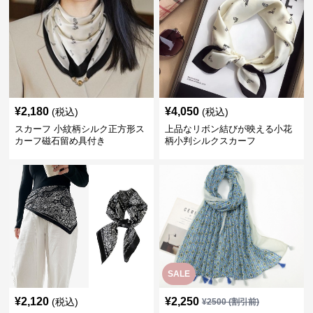
¥
2,180
¥
4,050
(税込)
(税込)
スカーフ 小紋柄シルク正方形ス
上品なリボン結びが映える小花
カーフ磁石留め具付き
柄小判シルクスカーフ
SALE
¥
2,120
¥
2,250
(税込)
¥
2500
(割引前)