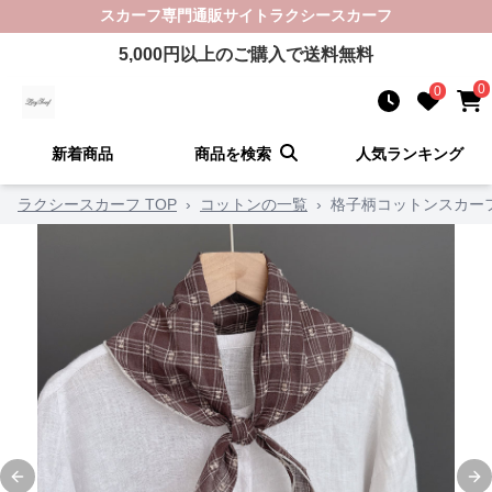
スカーフ
専門通販サイト
ラクシースカーフ
5,000
円以上のご購入で送料無料
0
0
新着商品
商品を検索
人気ランキング
ラクシースカーフ TOP
›
コットンの一覧
›
格子柄コットンスカー
Previous slide
Ne