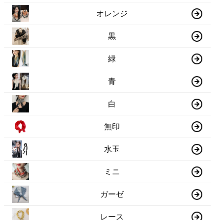
オレンジ
黒
緑
青
白
無印
水玉
ミニ
ガーゼ
レース