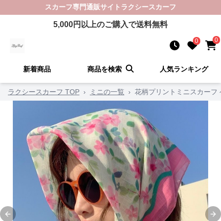
スカーフ
専門通販サイト
ラクシースカーフ
5,000
円以上のご購入で送料無料
0
0
新着商品
商品を検索
人気ランキング
ラクシースカーフ TOP
›
ミニの一覧
›
花柄プリントミニスカーフ
Previous slide
Ne