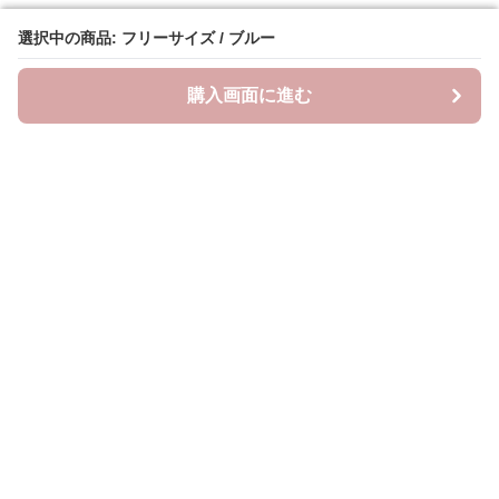
選択中の商品: フリーサイズ / ブルー
選択中の商品: フリーサイズ / ブルー
購入画面に進む
購入画面に進む
ラクシースカーフ
について
会社概要
利用規約