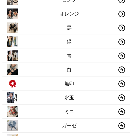
オレンジ
黒
緑
青
白
無印
水玉
ミニ
ガーゼ