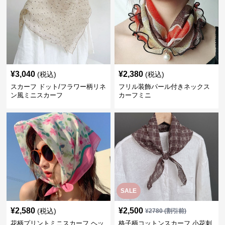
¥
3,040
¥
2,380
(税込)
(税込)
スカーフ ドット/フラワー柄リネ
フリル装飾パール付きネックス
ン風ミニスカーフ
カーフミニ
SALE
¥
2,580
¥
2,500
(税込)
¥
2780
(割引前)
花柄プリントミニスカーフ ヘッ
格子柄コットンスカーフ 小花刺