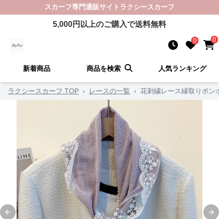
スカーフ
専門通販サイト
ラクシースカーフ
5,000
円以上のご購入で送料無料
0
0
新着商品
商品を検索
人気ランキング
ラクシースカーフ TOP
›
レースの一覧
›
花刺繍レース縁取りポン
Previous slide
Ne