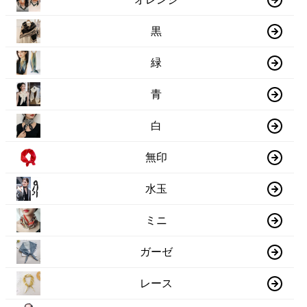
黒
緑
青
白
無印
水玉
ミニ
ガーゼ
レース