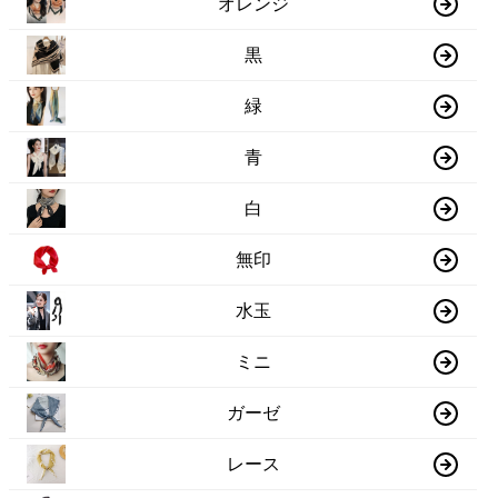
オレンジ
黒
緑
青
白
無印
水玉
ミニ
ガーゼ
レース