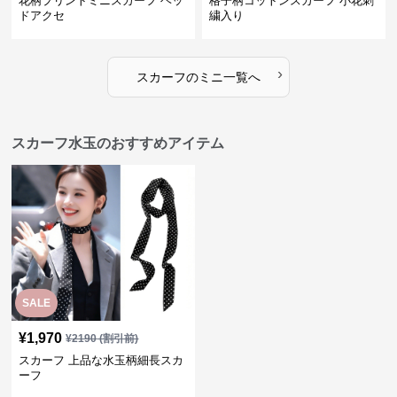
花柄プリントミニスカーフ ヘッ
格子柄コットンスカーフ 小花刺
ドアクセ
繍入り
›
スカーフ
の
ミニ
一覧へ
スカーフ水玉のおすすめアイテム
SALE
¥
1,970
¥
2190
(割引前)
スカーフ 上品な水玉柄細長スカ
ーフ