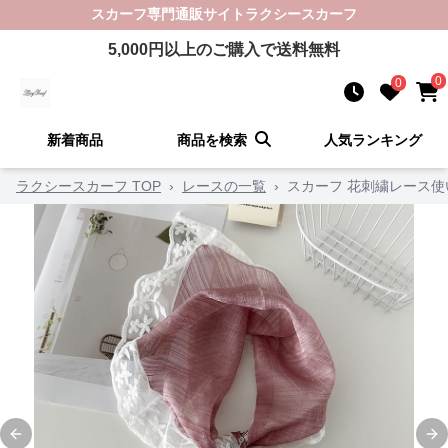
スカーフ
専門通販サイト
ラクシースカーフ
5,000
円以上のご購入で送料無料
0
0
新着商品
商品を検索
人気ランキング
ラクシースカーフ TOP
›
レースの一覧
›
スカーフ 花刺繍レース
Previous slide
Ne