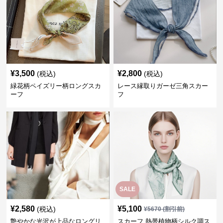
¥
3,500
¥
2,800
(税込)
(税込)
緑花柄ペイズリー柄ロングスカ
レース縁取りガーゼ三角スカー
ーフ
フ
SALE
¥
2,580
¥
5,100
(税込)
¥
5670
(割引前)
艶やかな光沢が上品なロングリ
スカーフ 熱帯植物柄シルク調ス