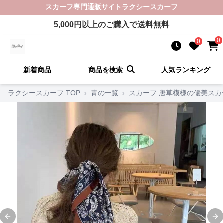
スカーフ
専門通販サイト
ラクシースカーフ
5,000
円以上のご購入で送料無料
0
0
新着商品
商品を検索
人気ランキング
ラクシースカーフ TOP
›
青の一覧
›
スカーフ 唐草模様の優美スカ
Previous slide
Ne