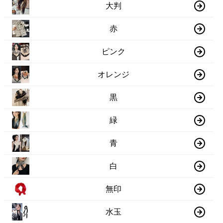
大判
赤
ピンク
オレンジ
黒
緑
青
白
無印
水玉