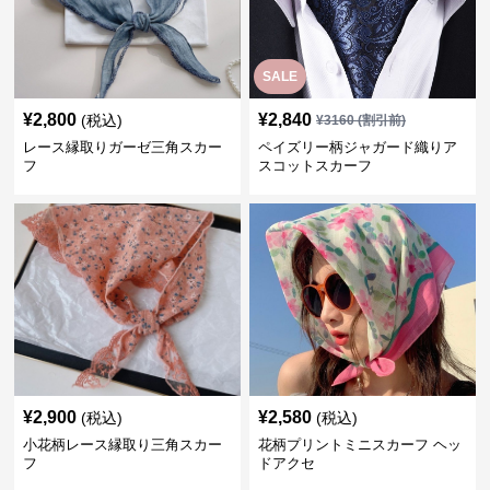
SALE
¥
2,800
¥
2,840
(税込)
¥
3160
(割引前)
レース縁取りガーゼ三角スカー
ペイズリー柄ジャガード織りア
フ
スコットスカーフ
¥
2,900
¥
2,580
(税込)
(税込)
小花柄レース縁取り三角スカー
花柄プリントミニスカーフ ヘッ
フ
ドアクセ