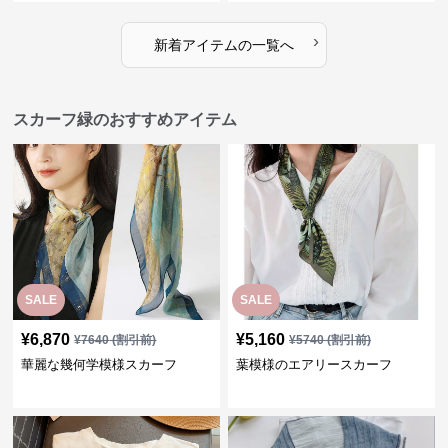
›
新着アイテムの一覧へ
スカーフ緑のおすすめアイテム
SALE
SALE
¥
6,870
¥
5,160
¥
7640
(割引前)
¥
5740
(割引前)
華麗な幾何学模様スカーフ
葉模様のエアリースカーフ