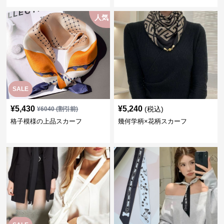
人気
SALE
¥
5,430
¥
5,240
(税込)
¥
6040
(割引前)
格子模様の上品スカーフ
幾何学柄×花柄スカーフ