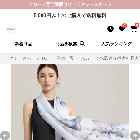
スカーフ
専門通販サイト
ラクシースカーフ
5,000
円以上のご購入で送料無料
0
0
新着商品
商品を検索
人気ランキング
ラクシースカーフ TOP
›
青の一覧
›
スカーフ 水彩蓮花柄大判長
Previous slide
Ne