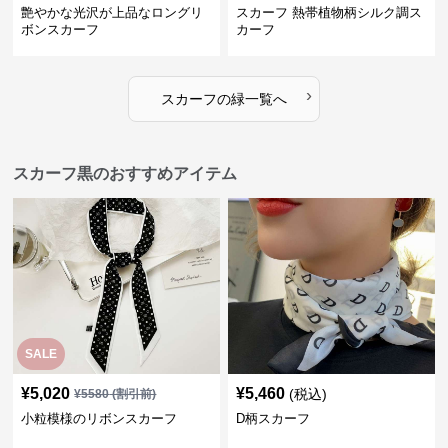
艶やかな光沢が上品なロングリ
スカーフ 熱帯植物柄シルク調ス
ボンスカーフ
カーフ
›
スカーフ
の
緑
一覧へ
スカーフ黒のおすすめアイテム
SALE
¥
5,020
¥
5,460
(税込)
¥
5580
(割引前)
小粒模様のリボンスカーフ
D柄スカーフ