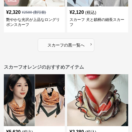
SALE
¥
2,320
¥
2,120
(税込)
¥
2580
(割引前)
艶やかな光沢が上品なロングリ
スカーフ 犬と鎖柄の細長スカー
ボンスカーフ
フ
›
スカーフ
の
黒
一覧へ
スカーフオレンジのおすすめアイテム
¥
5,620
¥
2,380