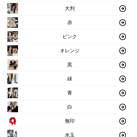
大判
赤
ピンク
オレンジ
黒
緑
青
白
無印
水玉