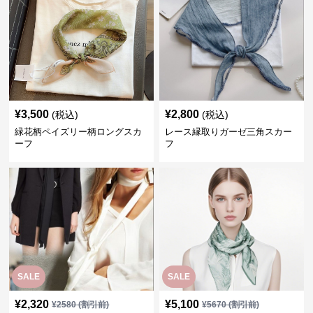
¥
3,500
¥
2,800
(税込)
(税込)
緑花柄ペイズリー柄ロングスカ
レース縁取りガーゼ三角スカー
ーフ
フ
SALE
SALE
¥
2,320
¥
5,100
¥
2580
(割引前)
¥
5670
(割引前)