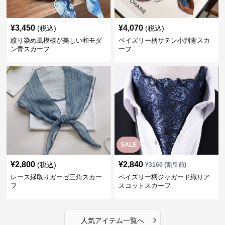
¥
3,450
¥
4,070
(税込)
(税込)
絞り染め風模様が美しい和モダ
ペイズリー柄サテン小判青スカ
ン青スカーフ
ーフ
SALE
¥
2,800
¥
2,840
(税込)
¥
3160
(割引前)
レース縁取りガーゼ三角スカー
ペイズリー柄ジャガード織りア
フ
スコットスカーフ
›
人気アイテム一覧へ