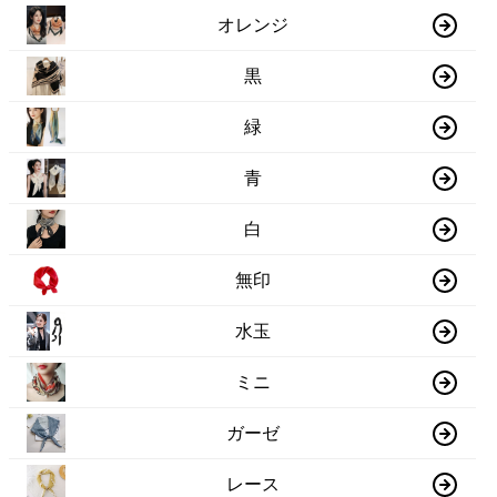
オレンジ
黒
緑
青
白
無印
水玉
ミニ
ガーゼ
レース