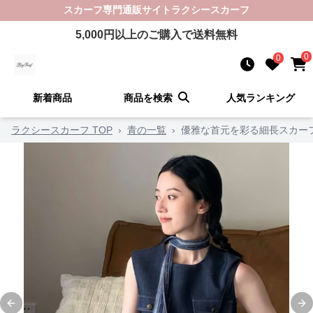
スカーフ
専門通販サイト
ラクシースカーフ
5,000
円以上のご購入で送料無料
0
0
新着商品
商品を検索
人気ランキング
ラクシースカーフ TOP
›
青の一覧
›
優雅な首元を彩る細長スカー
Previous slide
Ne