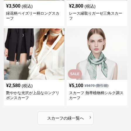
¥
3,500
¥
2,800
(税込)
(税込)
緑花柄ペイズリー柄ロングスカ
レース縁取りガーゼ三角スカー
ーフ
フ
SALE
¥
2,580
¥
5,100
(税込)
¥
5670
(割引前)
艶やかな光沢が上品なロングリ
スカーフ 熱帯植物柄シルク調ス
ボンスカーフ
カーフ
›
スカーフ
の
緑
一覧へ