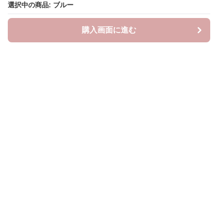
選択中の商品: ブルー
選択中の商品: ブルー
購入画面に進む
購入画面に進む
ラクシースカーフ
について
会社概要
利用規約