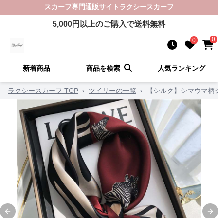
スカーフ
専門通販サイト
ラクシースカーフ
5,000
円以上のご購入で送料無料
0
0
新着商品
商品を検索
人気ランキング
ラクシースカーフ TOP
›
ツイリーの一覧
›
【シルク】シマウマ柄
Previous slide
Ne