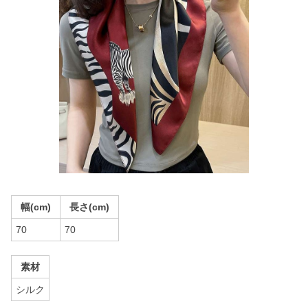
幅(cm)
長さ(cm)
70
70
素材
シルク