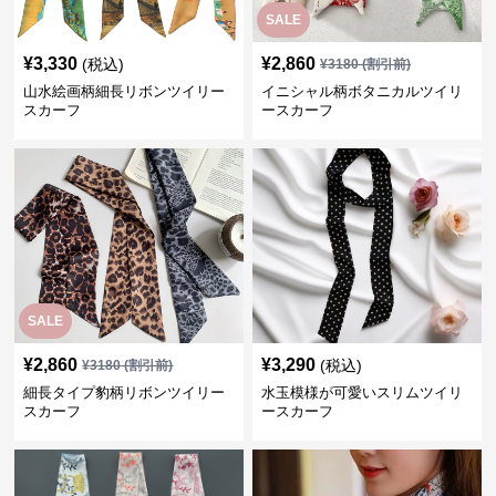
SALE
¥
3,330
¥
2,860
(税込)
¥
3180
(割引前)
山水絵画柄細長リボンツイリー
イニシャル柄ボタニカルツイリ
スカーフ
ースカーフ
SALE
¥
2,860
¥
3,290
(税込)
¥
3180
(割引前)
細長タイプ豹柄リボンツイリー
水玉模様が可愛いスリムツイリ
スカーフ
ースカーフ