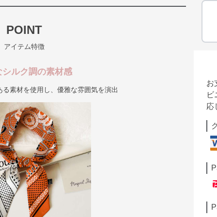
POINT
アイテム特徴
なシルク調の素材感
お
ある素材を使用し、優雅な雰囲気を演出
ビ
応
P
P