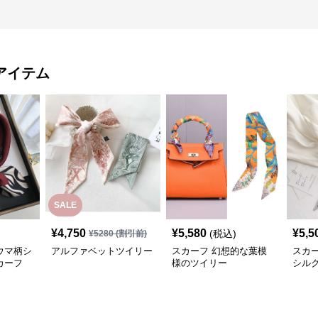
アイテム
SALE
¥
4,750
¥
5,580
¥
5,5
(税込)
¥
5280
(割引前)
ウマ柄シ
アルファベットツイリー
スカーフ 幻想的な葉模
スカ
カーフ
様のツイリー
シル