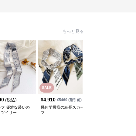
もっと見る
SALE
00
¥
4,910
¥
3,330
(税込)
(税込)
¥
5460
(割引前)
ーフ 優雅な装いの
幾何学模様の細長スカー
山水絵画柄細長リボンツ
クツイリー
フ
イリースカーフ