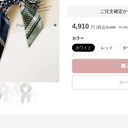
ご注文確定か
4,910
円 (税込)
Next slide
5,460
円 (
カラー
ホワイト
レッド
ダ
購
カー