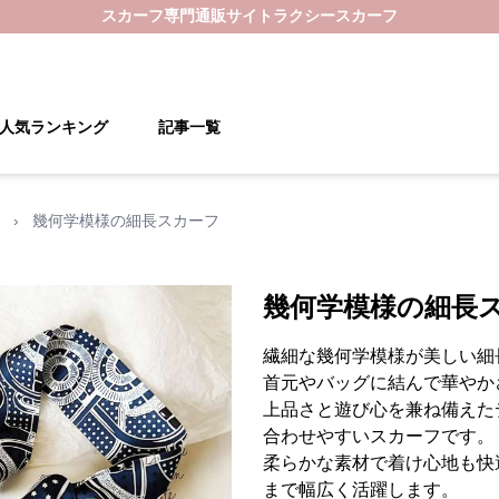
スカーフ
専門通販サイト
ラクシースカーフ
人気ランキング
記事一覧
›
幾何学模様の細長スカーフ
幾何学模様の細長
繊細な幾何学模様が美しい細
首元やバッグに結んで華やか
上品さと遊び心を兼ね備えた
合わせやすいスカーフです。
柔らかな素材で着け心地も快
まで幅広く活躍します。