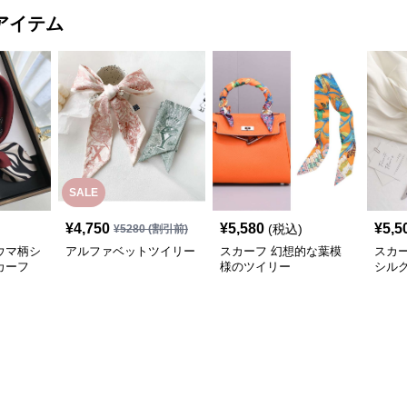
アイテム
SALE
¥
4,750
¥
5,580
¥
5,5
(税込)
¥
5280
(割引前)
ウマ柄シ
アルファベットツイリー
スカーフ 幻想的な葉模
スカ
カーフ
様のツイリー
シル