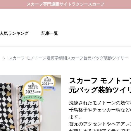
スカーフ
専門通販サイト
ラクシースカーフ
人気ランキング
記事一覧
›
スカーフ モノトーン幾何学柄細スカーフ首元バッグ装飾ツイリー
スカーフ モノト
元バッグ装飾ツイ
洗練されたモノトーンの幾何
千鳥格子やチェッカー柄など
ます。
首元のアクセントやヘアアレ
が楽しめる万能アイテムです