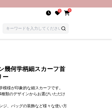
0
0
ーン幾何学柄細スカーフ首
リー
学模様が印象的な細スカーフです。
4種類のデザインからお選びいただけ
ンジ、バッグの装飾など様々な使い方
。