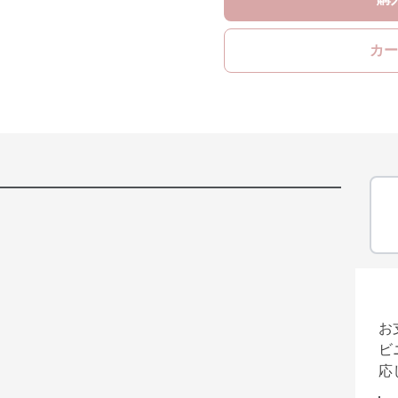
カー
お
ビ
応