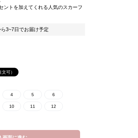
セントを加えてくれる人気のスカーフ
ら3~7日でお届け予定
注文可）
4
5
6
10
11
12
入画面に進む