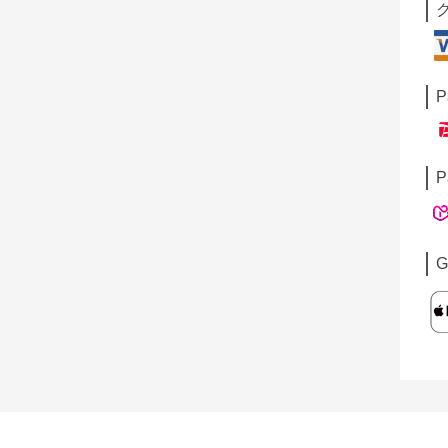
P
P
G