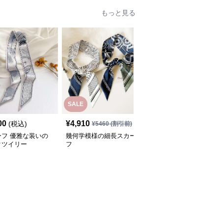
もっと見る
SALE
00
¥
4,910
¥
3,330
(税込)
(税込)
¥
5460
(割引前)
ーフ 優雅な装いの
幾何学模様の細長スカー
山水絵画柄細長リボンツ
クツイリー
フ
イリースカーフ