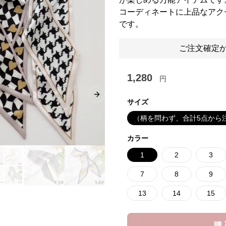
コーディネートに上品なアク
です。
ご注文確定か
1,280
円
Next slide
サイズ
（柄を問わず、合計5点から
カラー
1
2
3
7
8
9
13
14
15
購