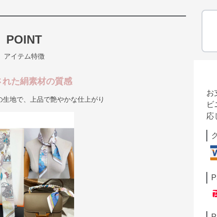
POINT
アイテム特徴
された絹素材の質感
お
の生地で、上品で艶やかな仕上がり
ビ
応
P
P