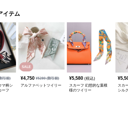
アイテム
SALE
¥
4,750
¥
5,580
¥
5,5
(税込)
割引前)
¥
5280
(割引前)
ウマ柄シ
アルファベットツイリー
スカーフ 幻想的な葉模
スカ
カーフ
様のツイリー
シル