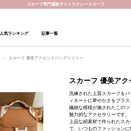
スカーフ
専門通販サイト
ラクシースカーフ
人気ランキング
記事一覧
›
スカーフ 優美アクセントバッグツイリー
スカーフ 優美ア
洗練された上質スカーフをバ
ィネートに華やかさをプラス
繊細な模様が施されたこのツ
魅力的なアクセサリーです。
上品な絹素材で作られたスカ
で、いつものファッションに