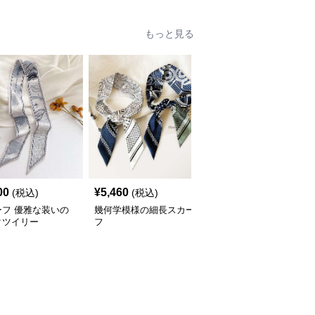
もっと見る
00
¥
5,460
¥
3,330
(税込)
(税込)
(税込)
ーフ 優雅な装いの
幾何学模様の細長スカー
山水絵画柄細長リボンツ
クツイリー
フ
イリースカーフ