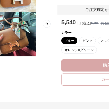
ご注文確定か
5,540
円 (税込)
6,160
円 (
Next slide
カラー
ブルー
ピンク
オレ
オレンジ×グリーン
購
カー