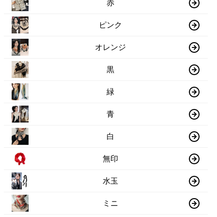
赤
ピンク
オレンジ
黒
緑
青
白
無印
水玉
ミニ