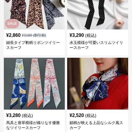
SALE
¥
2,860
¥
3,290
(税込)
¥
3180
(割引前)
細長タイプ豹柄リボンツイリー
水玉模様が可愛いスリムツイリ
スカーフ
ースカーフ
¥
3,280
¥
2,520
(税込)
(税込)
馬具と唐草模様が織りなす優雅
鎖柄が映える上品なシルク風ス
なツイリースカーフ
カーフ