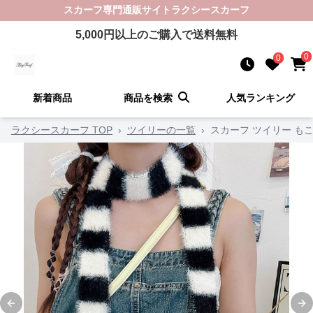
スカーフ
専門通販サイト
ラクシースカーフ
5,000
円以上のご購入で送料無料
0
0
新着商品
商品を検索
人気ランキング
ラクシースカーフ TOP
›
ツイリーの一覧
›
スカーフ ツイリー も
Previous slide
Ne