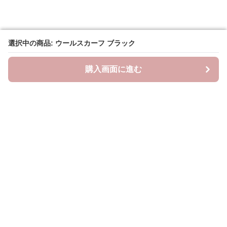
選択中の商品: ウールスカーフ ブラック
選択中の商品: ウールスカーフ ブラック
購入画面に進む
購入画面に進む
ラクシースカーフ
について