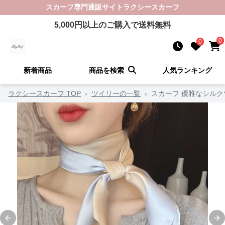
スカーフ
専門通販サイト
ラクシースカーフ
5,000
円以上のご購入で送料無料
0
0
新着商品
商品を検索
人気ランキング
ラクシースカーフ TOP
›
ツイリーの一覧
›
スカーフ 優雅なシルク
Previous slide
Ne