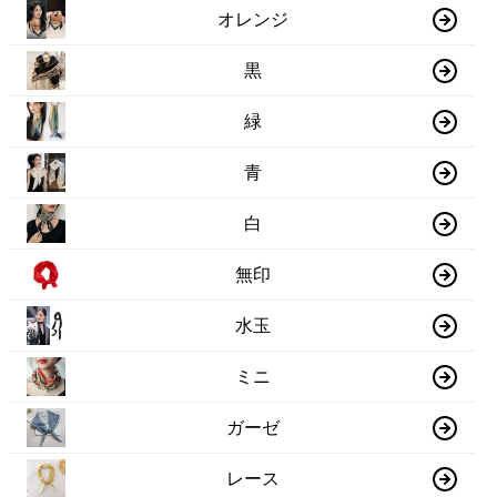
オレンジ
黒
緑
青
白
無印
水玉
ミニ
ガーゼ
レース