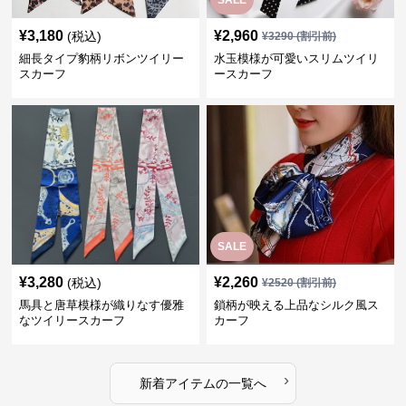
SALE
¥
3,180
¥
2,960
(税込)
¥
3290
(割引前)
細長タイプ豹柄リボンツイリー
水玉模様が可愛いスリムツイリ
スカーフ
ースカーフ
SALE
¥
3,280
¥
2,260
(税込)
¥
2520
(割引前)
馬具と唐草模様が織りなす優雅
鎖柄が映える上品なシルク風ス
なツイリースカーフ
カーフ
›
新着アイテムの一覧へ