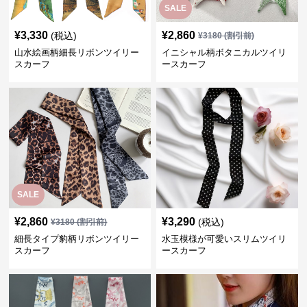
SALE
¥
3,330
¥
2,860
(税込)
¥
3180
(割引前)
山水絵画柄細長リボンツイリー
イニシャル柄ボタニカルツイリ
スカーフ
ースカーフ
SALE
¥
2,860
¥
3,290
(税込)
¥
3180
(割引前)
細長タイプ豹柄リボンツイリー
水玉模様が可愛いスリムツイリ
スカーフ
ースカーフ