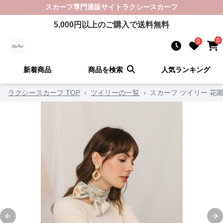
スカーフ
専門通販サイト
ラクシースカーフ
5,000
円以上のご購入で送料無料
0
0
新着商品
商品を検索
人気ランキング
ラクシースカーフ TOP
›
ツイリーの一覧
›
スカーフ ツイリー 花
Previous slide
Ne