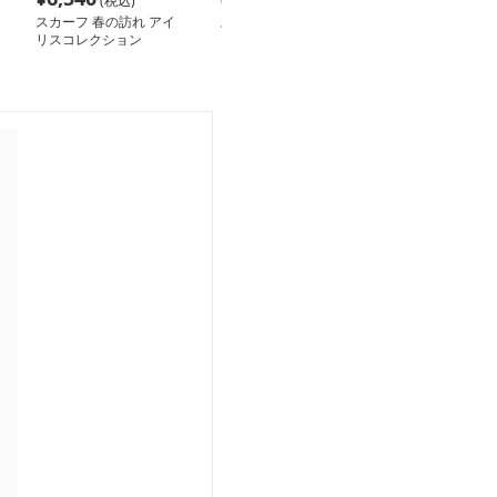
(税込)
(税込)
(税込
スカーフ 春の訪れ アイ
スカーフ アニマルスケ
スカーフ 星屑
リスコレクション
ッチ柄ショール
めた透けるショ