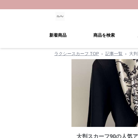
新着商品
商品を検索
ラクシースカーフ TOP
›
記事一覧
›
大判
大判スカーフ90の人気