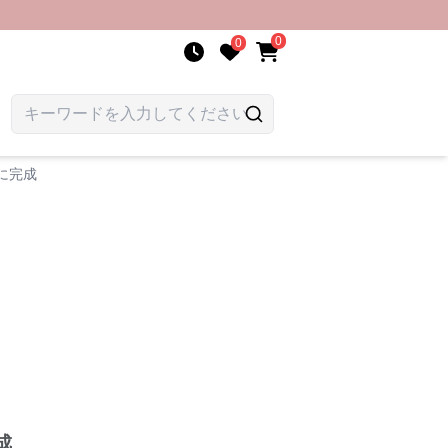
0
0
に完成
成