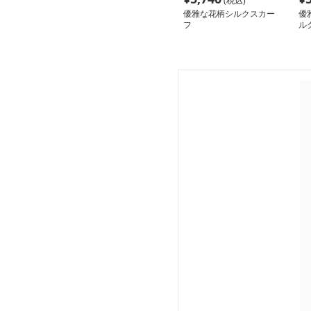
(税込)
優雅な花柄シルクスカー
優
フ
ル