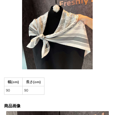
幅(cm)
長さ(cm)
90
90
商品画像