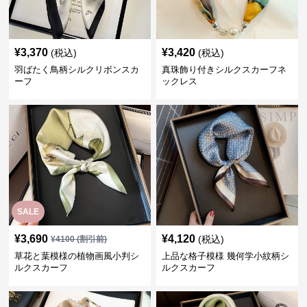
¥
3,370
¥
3,420
(税込)
(税込)
羽ばたく鳥柄シルクリボンスカ
真珠飾り付きシルクスカーフネ
ーフ
ックレス
SALE
¥
3,690
¥
4,120
(税込)
¥
4100
(割引前)
草花と葉模様の植物画風小判シ
上品な格子模様 幾何学小紋柄シ
ルクスカーフ
ルクスカーフ