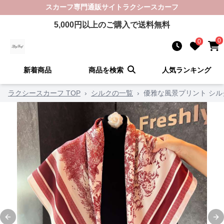
スカーフ
専門通販サイト
ラクシースカーフ
5,000
円以上のご購入で送料無料
0
0
新着商品
商品を検索
人気ランキング
ラクシースカーフ TOP
›
シルクの一覧
›
優雅な風景プリント シル
Previous slide
Ne