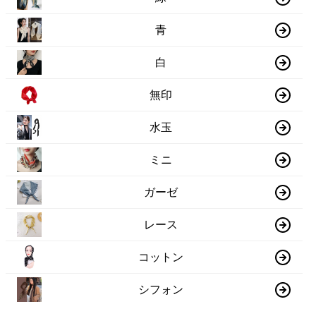
青
白
無印
水玉
ミニ
ガーゼ
レース
コットン
シフォン