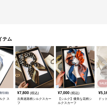
イテム
SALE
¥
7,800
¥
7,000
¥
5,1
(税込)
(税込)
割引前)
ルク ス
古典迷路柄シルクスカー
【シルク】優美な花柄シ
ドッ
フ
ルクスカーフ