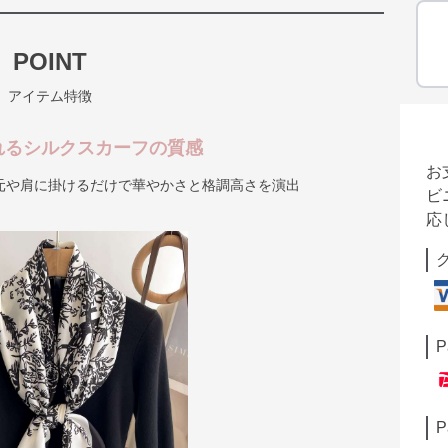
POINT
アイテム特徴
れるシルクスカーフの質感
お
元や肩に掛けるだけで華やかさと格調高さを演出
ビ
応
P
P