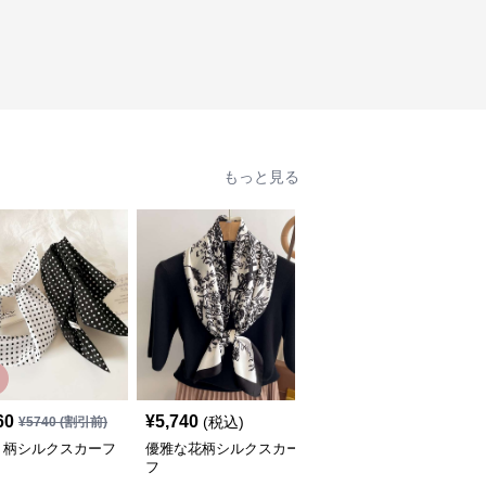
もっと見る
60
¥
5,740
¥
5,700
(税込)
(税込)
¥
5740
(割引前)
ト柄シルクスカーフ
優雅な花柄シルクスカー
優雅な風景プリント シ
フ
ルクスカーフ