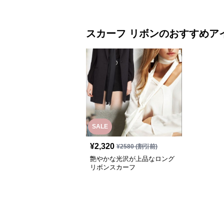
スカーフ
リボン
のおすすめア
SALE
¥
2,320
¥
2580
(割引前)
艶やかな光沢が上品なロング
リボンスカーフ