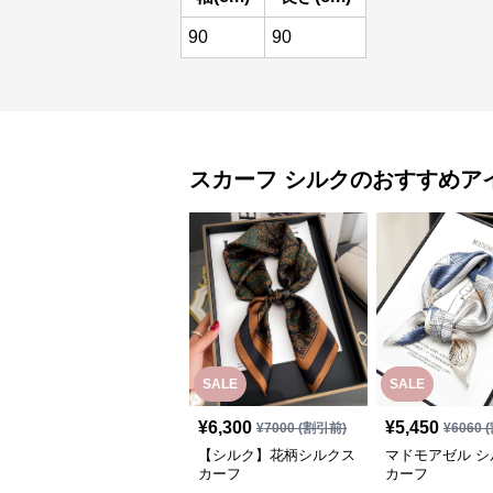
90
90
スカーフ
シルク
のおすすめア
SALE
SALE
¥
6,300
¥
5,450
¥
7000
(割引前)
¥
6060
(
【シルク】花柄シルクス
マドモアゼル シ
カーフ
カーフ