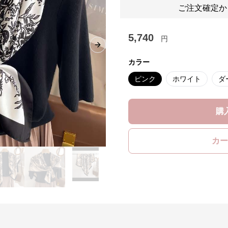
ご注文確定か
5,740
円
Next slide
カラー
ピンク
ホワイト
ダ
購
カー