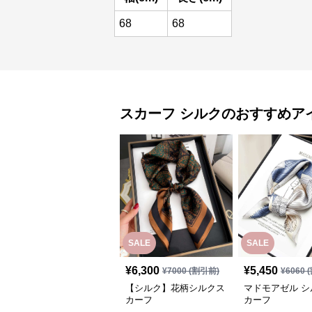
68
68
スカーフ
シルク
のおすすめア
SALE
SALE
¥
6,300
¥
5,450
¥
7000
(割引前)
¥
6060
(
【シルク】花柄シルクス
マドモアゼル シ
カーフ
カーフ