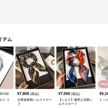
イテム
SALE
¥
7,800
¥
7,000
¥
5,1
(税込)
(税込)
割引前)
ルク ス
古典迷路柄シルクスカー
【シルク】優美な花柄シ
ドッ
フ
ルクスカーフ