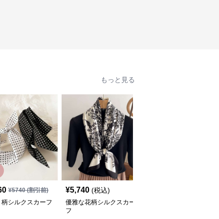
もっと見る
60
¥
5,740
¥
5,700
(税込)
(税込)
¥
5740
(割引前)
ト柄シルクスカーフ
優雅な花柄シルクスカー
優雅な風景プリント シ
フ
ルクスカーフ