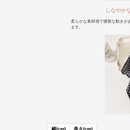
しなやか
柔らかな素材感で優雅な動きが
ます。
幅(cm)
長さ(cm)