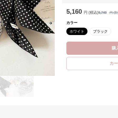
5,160
円 (税込)
5,740
円 (
カラー
Next slide
ホワイト
ブラック
購
カー