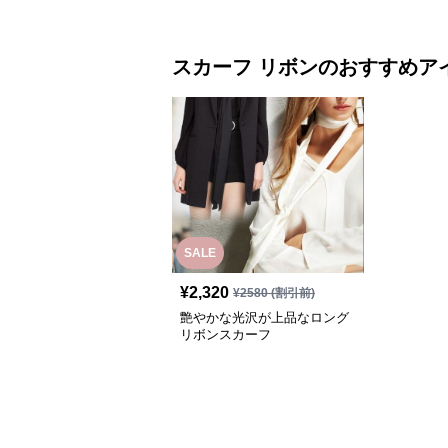
スカーフ
リボン
のおすすめア
SALE
¥
2,320
¥
2580
(割引前)
艶やかな光沢が上品なロング
リボンスカーフ