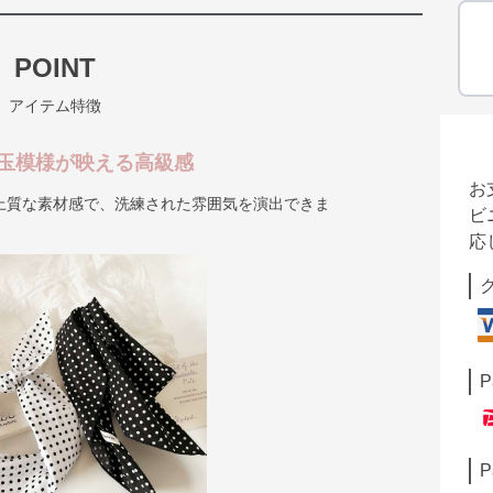
POINT
アイテム特徴
玉模様が映える高級感
お
上質な素材感で、洗練された雰囲気を演出できま
ビ
応
P
P