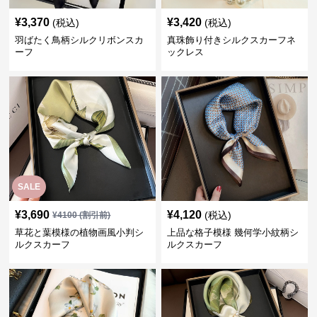
¥
3,370
¥
3,420
(税込)
(税込)
羽ばたく鳥柄シルクリボンスカ
真珠飾り付きシルクスカーフネ
ーフ
ックレス
SALE
¥
3,690
¥
4,120
(税込)
¥
4100
(割引前)
草花と葉模様の植物画風小判シ
上品な格子模様 幾何学小紋柄シ
ルクスカーフ
ルクスカーフ