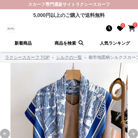
スカーフ
専門通販サイト
ラクシースカーフ
5,000
円以上のご購入で送料無料
0
0
新着商品
商品を検索
人気ランキング
ラクシースカーフ TOP
›
シルクの一覧
›
都市地図柄シルクスカー
Previous slide
Ne