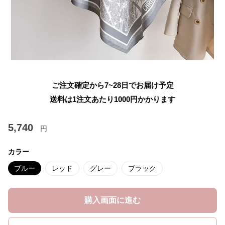
ご注文確定から7~28日でお届け予定
送料は1注文あたり
1000
円かかります
5,740
円
カラー
ブルー
レッド
グレー
ブラック
購入画面に進む