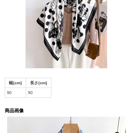
幅(cm)
長さ(cm)
90
90
商品画像