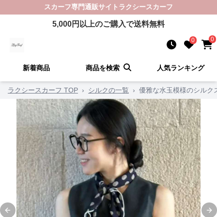
スカーフ
専門通販サイト
ラクシースカーフ
5,000
円以上のご購入で送料無料
0
0
新着商品
商品を検索
人気ランキング
ラクシースカーフ TOP
›
シルクの一覧
›
優雅な水玉模様のシルク
Previous slide
Ne