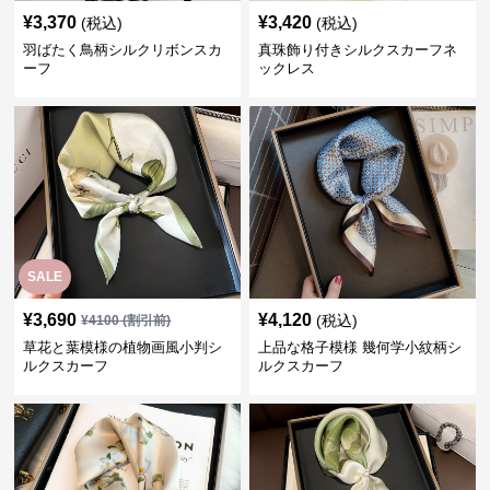
¥
3,370
¥
3,420
(税込)
(税込)
羽ばたく鳥柄シルクリボンスカ
真珠飾り付きシルクスカーフネ
ーフ
ックレス
SALE
¥
3,690
¥
4,120
(税込)
¥
4100
(割引前)
草花と葉模様の植物画風小判シ
上品な格子模様 幾何学小紋柄シ
ルクスカーフ
ルクスカーフ