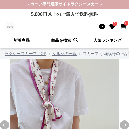
スカーフ
専門通販サイト
ラクシースカーフ
5,000
円以上のご購入で送料無料
0
0
新着商品
商品を検索
人気ランキング
ラクシースカーフ TOP
›
シルクの一覧
›
スカーフ 小花模様の上
Previous slide
Ne