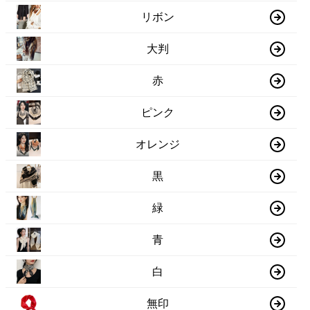
リボン
大判
赤
ピンク
オレンジ
黒
緑
青
白
無印