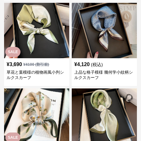
SALE
¥
3,690
¥
4,120
(税込)
¥
4100
(割引前)
草花と葉模様の植物画風小判シ
上品な格子模様 幾何学小紋柄シ
ルクスカーフ
ルクスカーフ
SALE