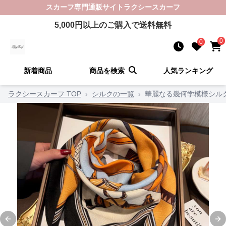
スカーフ
専門通販サイト
ラクシースカーフ
5,000
円以上のご購入で送料無料
0
0
新着商品
商品を検索
人気ランキング
ラクシースカーフ TOP
›
シルクの一覧
›
華麗なる幾何学模様シル
Previous slide
Ne