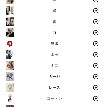
緑
青
白
無印
水玉
ミニ
ガーゼ
レース
コットン