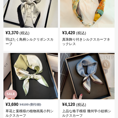
¥
3,370
¥
3,420
(税込)
(税込)
羽ばたく鳥柄シルクリボンスカ
真珠飾り付きシルクスカーフネ
ーフ
ックレス
SALE
¥
3,690
¥
4,120
(税込)
¥
4100
(割引前)
草花と葉模様の植物画風小判シ
上品な格子模様 幾何学小紋柄シ
ルクスカーフ
ルクスカーフ