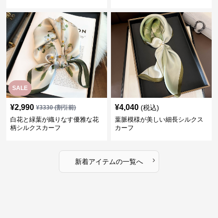
SALE
¥
2,990
¥
4,040
(税込)
¥
3330
(割引前)
白花と緑葉が織りなす優雅な花
葉脈模様が美しい細長シルクス
柄シルクスカーフ
カーフ
›
新着アイテムの一覧へ