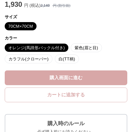
1,930
円 (税込)
2,140
円 (割引前)
サイズ
70CM×70CM
カラー
オレンジ(馬蹄形バックル付き)
紫色(眉と目)
カラフル(クローバー)
白(TT柄)
購入画面に進む
カートに追加する
購入時のルール
必ず購入前にお読みください。