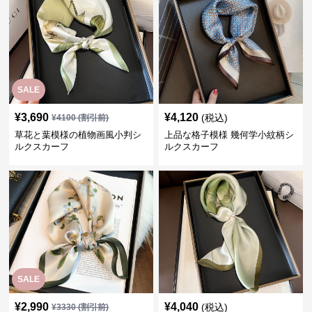
SALE
¥
3,690
¥
4,120
(税込)
¥
4100
(割引前)
草花と葉模様の植物画風小判シ
上品な格子模様 幾何学小紋柄シ
ルクスカーフ
ルクスカーフ
SALE
¥
2,990
¥
4,040
(税込)
¥
3330
(割引前)