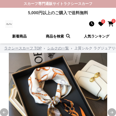
スカーフ
専門通販サイト
ラクシースカーフ
5,000
円以上のご購入で送料無料
0
0
新着商品
商品を検索
人気ランキング
ラクシースカーフ TOP
›
シルクの一覧
›
上質シルク ラグジュアリ
Previous slide
Ne