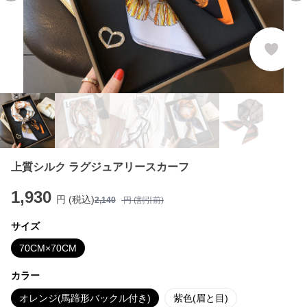
上質シルク ラグジュアリースカーフ
1,930
円 (税込)
2,140
円 (割引前)
サイズ
70CM×70CM
カラー
オレンジ(馬蹄形バックル付き)
紫色(眉と目)