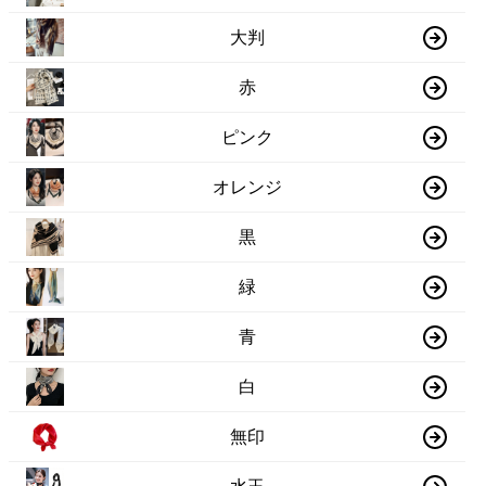
大判
赤
ピンク
オレンジ
黒
緑
青
白
無印