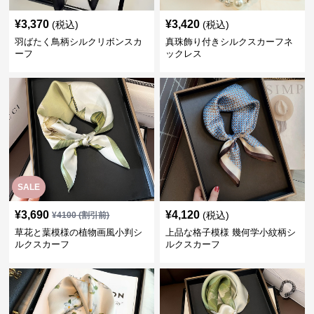
¥
3,370
¥
3,420
(税込)
(税込)
羽ばたく鳥柄シルクリボンスカ
真珠飾り付きシルクスカーフネ
ーフ
ックレス
SALE
¥
3,690
¥
4,120
(税込)
¥
4100
(割引前)
草花と葉模様の植物画風小判シ
上品な格子模様 幾何学小紋柄シ
ルクスカーフ
ルクスカーフ