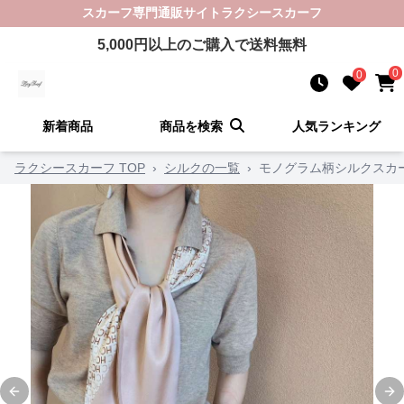
スカーフ
専門通販サイト
ラクシースカーフ
5,000
円以上のご購入で送料無料
0
0
新着商品
商品を検索
人気ランキング
ラクシースカーフ TOP
›
シルクの一覧
›
モノグラム柄シルクスカ
Previous slide
Ne