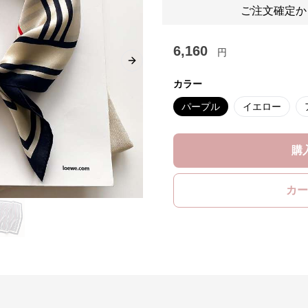
ご注文確定か
6,160
円
Next slide
カラー
パープル
イエロー
購
カー