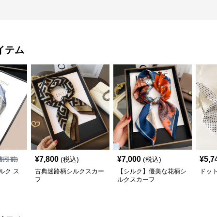
イテム
¥
7,800
¥
7,000
¥
5,7
(税込)
(税込)
割引前)
ルク ス
古典迷路柄シルクスカー
【シルク】優美な花柄シ
ドッ
フ
ルクスカーフ