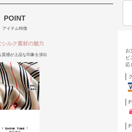
POINT
アイテム特徴
なシルク素材の魅力
お
る質感が上品な印象を演出
ビ
応
P
P