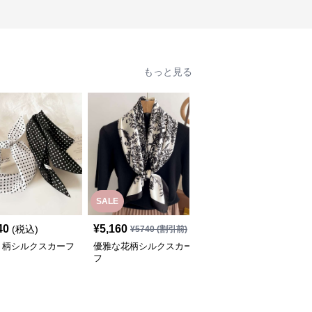
もっと見る
SALE
40
¥
5,160
¥
5,700
(税込)
(税込)
¥
5740
(割引前)
ト柄シルクスカーフ
優雅な花柄シルクスカー
優雅な風景プリント シ
フ
ルクスカーフ