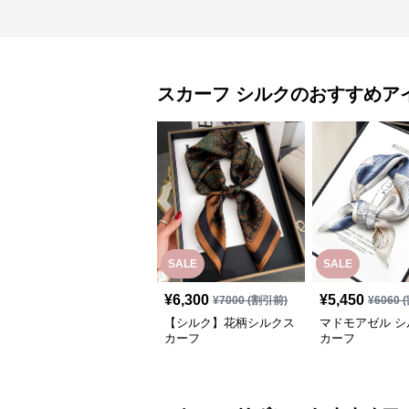
スカーフ
シルク
のおすすめア
SALE
SALE
¥
6,300
¥
5,450
¥
7000
(割引前)
¥
6060
(
【シルク】花柄シルクス
マドモアゼル シ
カーフ
カーフ