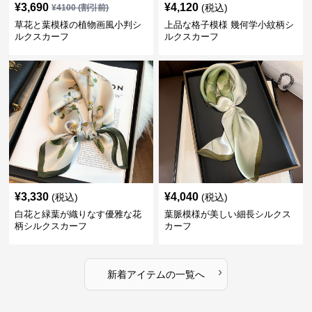
¥
3,690
¥
4,120
(税込)
¥
4100
(割引前)
草花と葉模様の植物画風小判シ
上品な格子模様 幾何学小紋柄シ
ルクスカーフ
ルクスカーフ
¥
3,330
¥
4,040
(税込)
(税込)
白花と緑葉が織りなす優雅な花
葉脈模様が美しい細長シルクス
柄シルクスカーフ
カーフ
›
新着アイテムの一覧へ