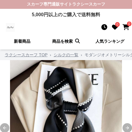
スカーフ
専門通販サイト
ラクシースカーフ
5,000
円以上のご購入で送料無料
0
0
新着商品
商品を検索
人気ランキング
ラクシースカーフ TOP
›
シルクの一覧
›
モダンジオメトリーシル
Previous slide
Ne