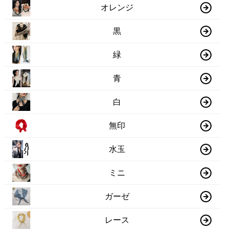
オレンジ
黒
緑
青
白
無印
水玉
ミニ
ガーゼ
レース