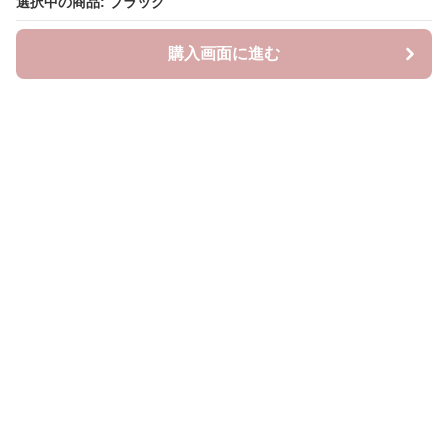
選択中の商品: ブラック
選択中の商品: ブラック
購入画面に進む
購入画面に進む
ラクシースカーフ
について
会社概要
利用規約