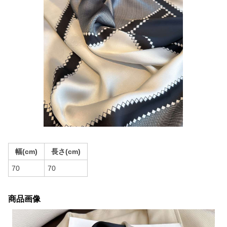
幅(cm)
長さ(cm)
70
70
商品画像