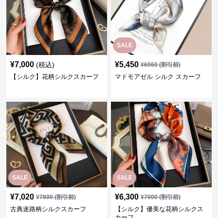
SALE
¥
7,000
¥
5,450
(税込)
¥
6060
(割引前)
【シルク】花柄シルクスカーフ
マドモアゼル シルク スカーフ
SALE
SALE
¥
7,020
¥
6,300
¥
7800
(割引前)
¥
7000
(割引前)
古典迷路柄シルクスカーフ
【シルク】優美な花柄シルクス
カーフ