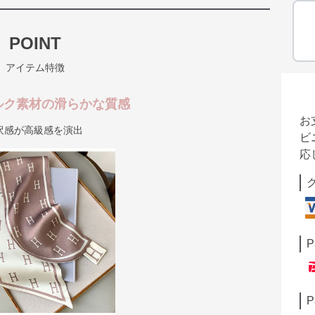
POINT
アイテム特徴
ルク素材の滑らかな質感
お
沢感が高級感を演出
ビ
応
P
P