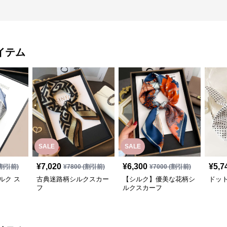
イテム
SALE
SALE
¥
7,020
¥
6,300
¥
5,7
割引前)
¥
7800
(割引前)
¥
7000
(割引前)
ルク ス
古典迷路柄シルクスカー
【シルク】優美な花柄シ
ドッ
フ
ルクスカーフ