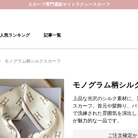
スカーフ
専門通販サイト
ラクシースカーフ
人気ランキング
記事一覧
›
モノグラム柄シルクスカーフ
モノグラム柄シル
上品な光沢のシルク素材に、
スカーフ。首元や髪飾り、バ
で洗練された雰囲気を演出し
が魅力的な一品です。
ご注文確定か