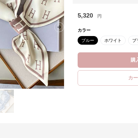
5,320
円
Next slide
カラー
ブルー
ホワイト
ブ
購
カー