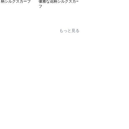
ト柄シルクスカーフ
優雅な花柄シルクスカー
優雅な風景プリント シ
フ
ルクスカーフ
もっと見る