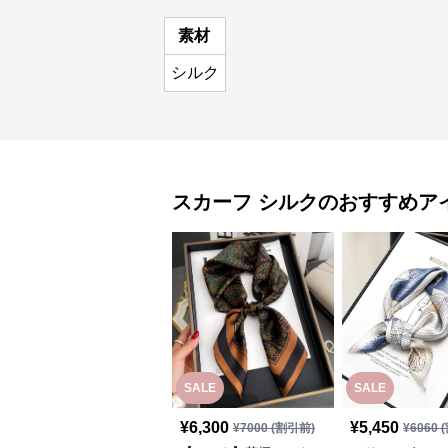
素材
シルク
スカーフ
シルク
のおすすめア
SALE
SALE
¥
6,300
¥
5,450
¥
7000
(割引前)
¥
6060
(