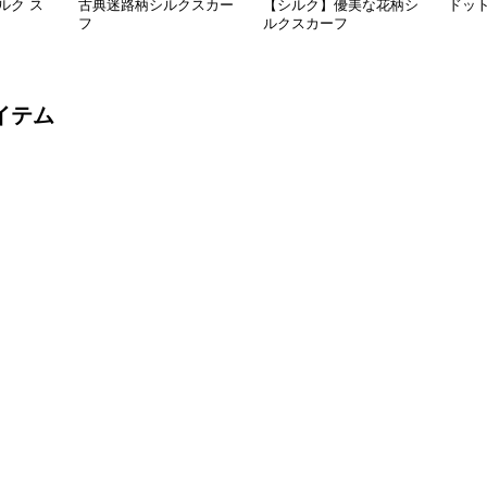
ルク ス
古典迷路柄シルクスカー
【シルク】優美な花柄シ
ドッ
フ
ルクスカーフ
イテム