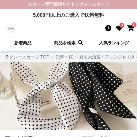
スカーフ
専門通販サイト
ラクシースカーフ
5,000
円以上のご購入で送料無料
0
0
新着商品
商品を検索
人気ランキング
ラクシースカーフ TOP
›
記事一覧
›
夏も大活躍！アレンジもでき