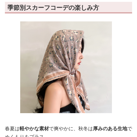
季節別スカーフコーデの楽しみ方
春夏は
軽やかな素材
で爽やかに、秋冬は
厚みのある生地
で
ぬくもりをプラス。