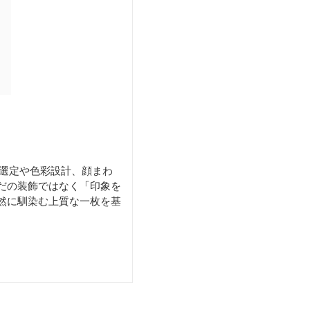
材選定や色彩設計、顔まわ
だの装飾ではなく「印象を
然に馴染む上質な一枚を基