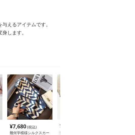
を与えるアイテムです。
変身します。
¥
7,680
¥
5,460
¥
7,000
(税込)
(税込)
(税込
幾何学模様シルクスカー
幾何学模様の細長スカー
【シルク】星空