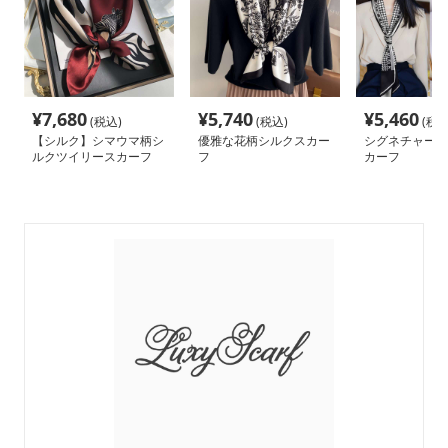
¥
7,680
¥
5,740
¥
5,460
(税込)
(税込)
(税込
【シルク】シマウマ柄シ
優雅な花柄シルクスカー
シグネチャー柄
ルクツイリースカーフ
フ
カーフ