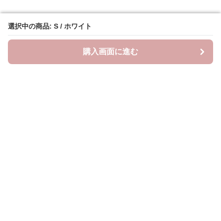
選択中の商品: S / ホワイト
選択中の商品: S / ホワイト
購入画面に進む
購入画面に進む
ラクシースカーフ
について
会社概要