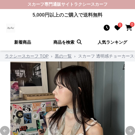
スカーフ
専門通販サイト
ラクシースカーフ
5,000
円以上のご購入で送料無料
0
0
新着商品
商品を検索
人気ランキング
ラクシースカーフ TOP
›
黒の一覧
›
スカーフ 透明感チョーカー
Previous slide
Ne