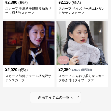
¥
2,380
¥
2,120
(税込)
(税込)
スカーフ 千鳥格子縁取り抽象リ
スカーフ ペイズリー柄エレガン
ーフ柄大判スカーフ
トサテンスカーフ
SALE
¥
2,020
¥
2,350
(税込)
¥
2620
(割引前)
スカーフ 装飾チェーン柄光沢サ
スカーフ ふんわり柔らかスカー
テンスカーフ
フ巻き付けタイプ ファー
›
新着アイテムの一覧へ