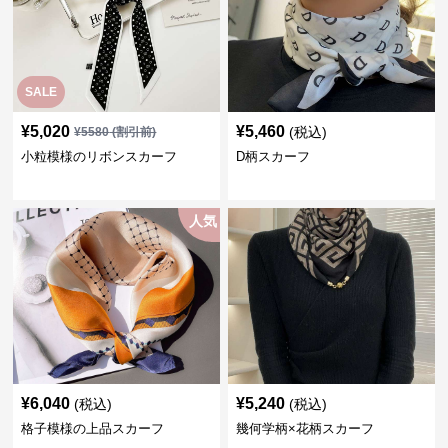
SALE
¥
5,020
¥
5,460
(税込)
¥
5580
(割引前)
小粒模様のリボンスカーフ
D柄スカーフ
人気
¥
6,040
¥
5,240
(税込)
(税込)
格子模様の上品スカーフ
幾何学柄×花柄スカーフ