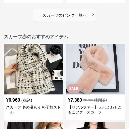
›
スカーフ
の
ピンク
一覧へ
スカーフ赤のおすすめアイテム
SALE
¥
6,960
¥
7,380
(税込)
¥
8200
(割引前)
スカーフ 冬の温もり 格子柄スト
【リアルファー】 ふわふわもこ
ール
もこファースカーフ