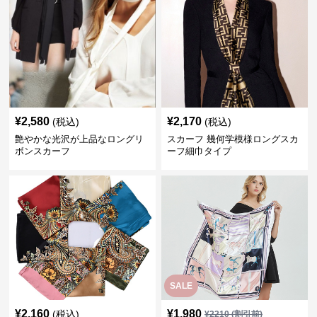
¥
2,580
¥
2,170
(税込)
(税込)
艶やかな光沢が上品なロングリ
スカーフ 幾何学模様ロングスカ
ボンスカーフ
ーフ細巾タイプ
SALE
¥
2,160
¥
1,980
(税込)
¥
2210
(割引前)