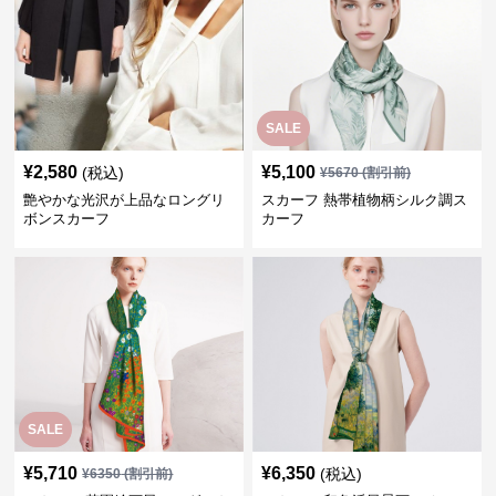
SALE
¥
2,580
¥
5,100
(税込)
¥
5670
(割引前)
艶やかな光沢が上品なロングリ
スカーフ 熱帯植物柄シルク調ス
ボンスカーフ
カーフ
SALE
¥
5,710
¥
6,350
(税込)
¥
6350
(割引前)