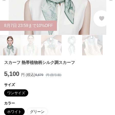
8
月
7
日 23:59まで10%OFF
スカーフ 熱帯植物柄シルク調スカーフ
5,100
円 (税込)
5,670
円 (割引前)
サイズ
ワンサイズ
カラー
ホワイト
グリーン