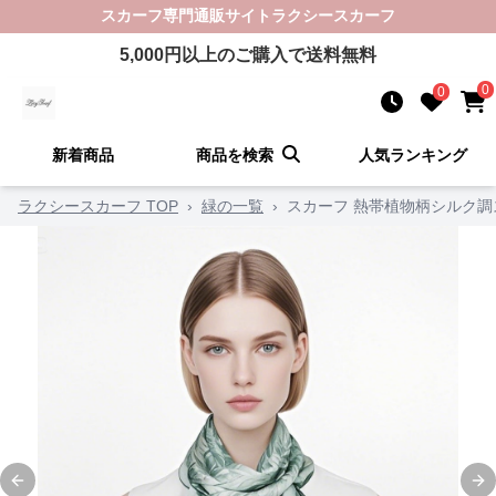
スカーフ
専門通販サイト
ラクシースカーフ
5,000
円以上のご購入で送料無料
0
0
新着商品
商品を検索
人気ランキング
ラクシースカーフ TOP
›
緑の一覧
›
スカーフ 熱帯植物柄シルク調
Previous slide
Ne