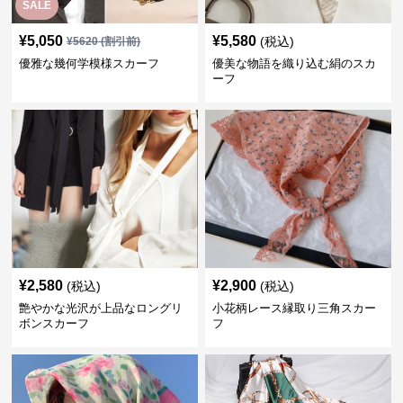
SALE
¥
5,050
¥
5,580
(税込)
¥
5620
(割引前)
優雅な幾何学模様スカーフ
優美な物語を織り込む絹のスカ
ーフ
¥
2,580
¥
2,900
(税込)
(税込)
艶やかな光沢が上品なロングリ
小花柄レース縁取り三角スカー
ボンスカーフ
フ