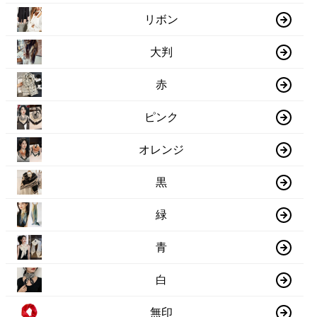
リボン
大判
赤
ピンク
オレンジ
黒
緑
青
白
無印