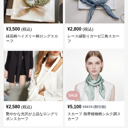
¥
3,500
¥
2,800
(税込)
(税込)
緑花柄ペイズリー柄ロングスカ
レース縁取りガーゼ三角スカー
ーフ
フ
SALE
¥
2,580
¥
5,100
(税込)
¥
5670
(割引前)
艶やかな光沢が上品なロングリ
スカーフ 熱帯植物柄シルク調ス
ボンスカーフ
カーフ