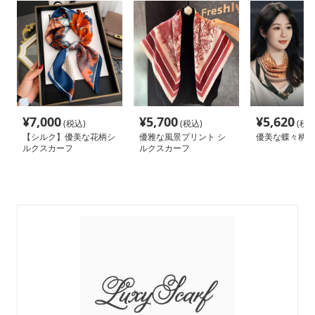
¥
7,000
¥
5,700
¥
5,620
(税込)
(税込)
(税込
【シルク】優美な花柄シ
優雅な風景プリント シ
優美な蝶々柄ス
ルクスカーフ
ルクスカーフ