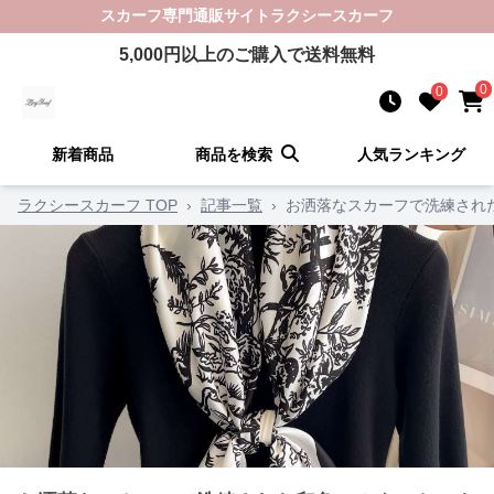
スカーフ
専門通販サイト
ラクシースカーフ
5,000
円以上のご購入で送料無料
0
0
新着商品
商品を検索
人気ランキング
ラクシースカーフ TOP
›
記事一覧
›
お洒落なスカーフで洗練され