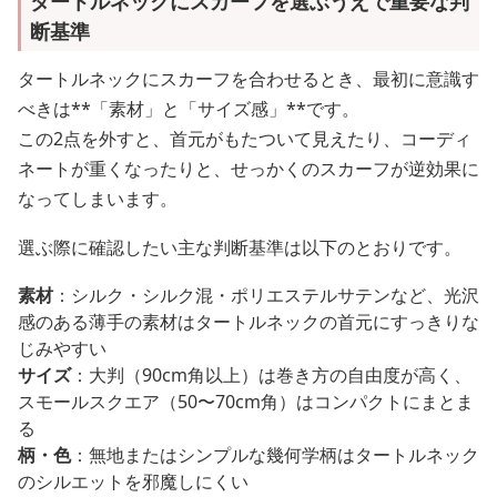
タートルネックにスカーフを選ぶうえで重要な判
断基準
タートルネックにスカーフを合わせるとき、最初に意識す
べきは**「素材」と「サイズ感」**です。
この2点を外すと、首元がもたついて見えたり、コーディ
ネートが重くなったりと、せっかくのスカーフが逆効果に
なってしまいます。
選ぶ際に確認したい主な判断基準は以下のとおりです。
素材
：シルク・シルク混・ポリエステルサテンなど、光沢
感のある薄手の素材はタートルネックの首元にすっきりな
じみやすい
サイズ
：大判（90cm角以上）は巻き方の自由度が高く、
スモールスクエア（50〜70cm角）はコンパクトにまとま
る
柄・色
：無地またはシンプルな幾何学柄はタートルネック
のシルエットを邪魔しにくい