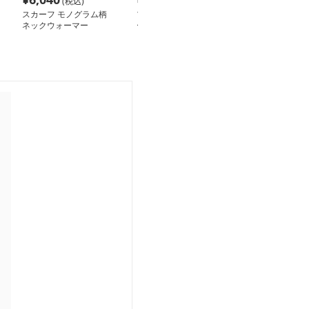
(税込)
(税込)
(税込
スカーフ モノグラム柄
プリーツ オリガミ スカ
スカーフ 幾何
ネックウォーマー
ーフ
トール