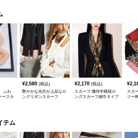
ム
¥
2,580
¥
2,170
¥
2,1
(税込)
(税込)
 ふわ
艶やかな光沢が上品なロ
スカーフ 幾何学模様ロ
スカ
ァースカ
ングリボンスカーフ
ングスカーフ細巾タイプ
リー
質シ
イテム