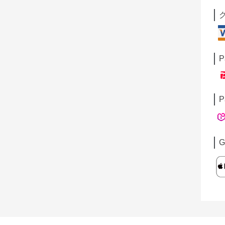
P
P
G