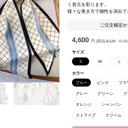
く首元を彩ります。
様々な巻き方で個性を演出で
ご注文確定か
4,600
円 (税込)
5,120
円 (
サイズ
Next slide
S
M
L
カラー
ブルー
ピンク
フラ
グレー
グリーン
ブ
オレンジ
シャンパン
ストライプ
クリーム