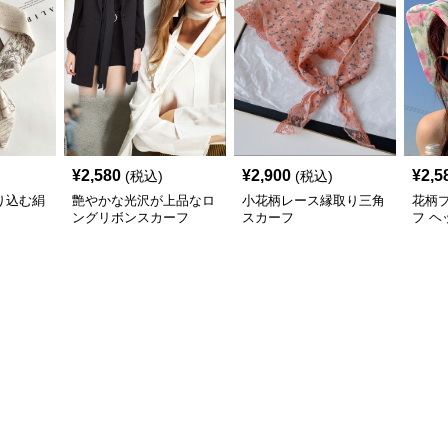
¥
2,580
¥
2,900
¥
2,5
(税込)
(税込)
り込む絹
艶やかな光沢が上品なロ
小花柄レース縁取り三角
花柄
ングリボンスカーフ
スカーフ
フ ヘ