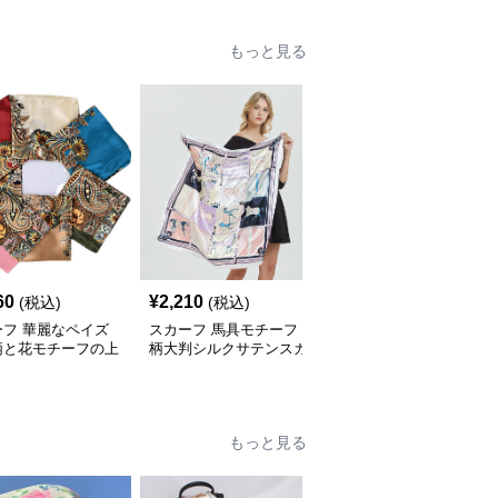
もっと見る
60
¥
2,210
¥
2,020
(税込)
(税込)
(税込)
ーフ 華麗なペイズ
スカーフ 馬具モチーフ
スカーフ 水玉とチェー
柄と花モチーフの上
柄大判シルクサテンスカ
ン柄の華やか正方形 ス
ルクスカーフ
ーフ
カーフ
もっと見る