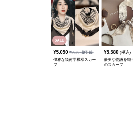
SALE
¥
5,050
¥
5,580
(税込)
¥
5620
(割引前)
優雅な幾何学模様スカー
優美な物語を織
フ
のスカーフ