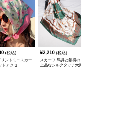
80
¥
2,210
¥
2,120
(税込)
(税込)
(税込)
プリントミニスカー
スカーフ 馬具と鎖柄の
スカーフ パール付きふ
ッドアクセ
上品なシルクタッチ大判
わふわ ファー
スカーフ