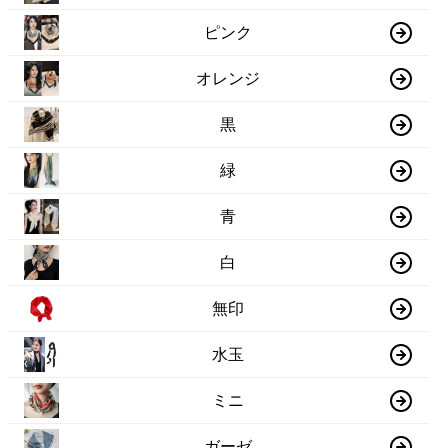
ピンク
オレンジ
黒
緑
青
白
無印
水玉
ミニ
ガーゼ