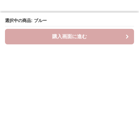
選択中の商品: ブルー
選択中の商品: ブルー
購入画面に進む
購入画面に進む
ラクシースカーフ
について
会社概要