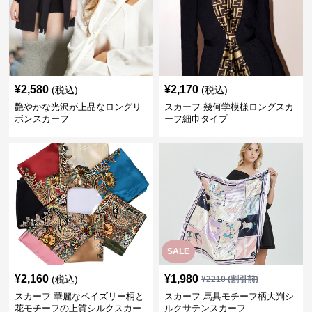
¥
2,580
¥
2,170
(税込)
(税込)
艶やかな光沢が上品なロングリ
スカーフ 幾何学模様ロングスカ
ボンスカーフ
ーフ細巾タイプ
SALE
¥
2,160
¥
1,980
(税込)
¥
2210
(割引前)
スカーフ 華麗なペイズリー柄と
スカーフ 馬具モチーフ柄大判シ
花モチーフの上質シルクスカー
ルクサテンスカーフ