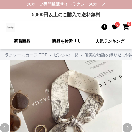
スカーフ
専門通販サイト
ラクシースカーフ
5,000
円以上のご購入で送料無料
0
0
新着商品
商品を検索
人気ランキング
ラクシースカーフ TOP
›
ピンクの一覧
›
優美な物語を織り込む絹
Previous slide
Ne