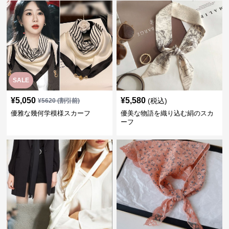
SALE
¥
5,050
¥
5,580
(税込)
¥
5620
(割引前)
優雅な幾何学模様スカーフ
優美な物語を織り込む絹のスカ
ーフ