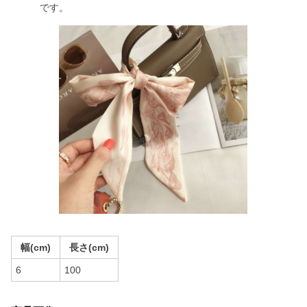
です。
幅(cm)
長さ(cm)
6
100