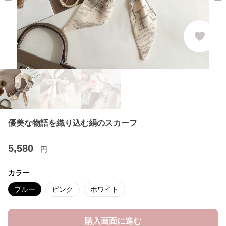
優美な物語を織り込む絹のスカーフ
5,580
円
カラー
ブルー
ピンク
ホワイト
購入画面に進む