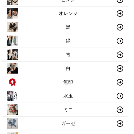
オレンジ
黒
緑
青
白
無印
水玉
ミニ
ガーゼ