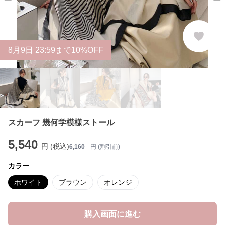
8
月
9
日 23:59まで10%OFF
スカーフ 幾何学模様ストール
5,540
円 (税込)
6,160
円 (割引前)
カラー
ホワイト
ブラウン
オレンジ
購入画面に進む