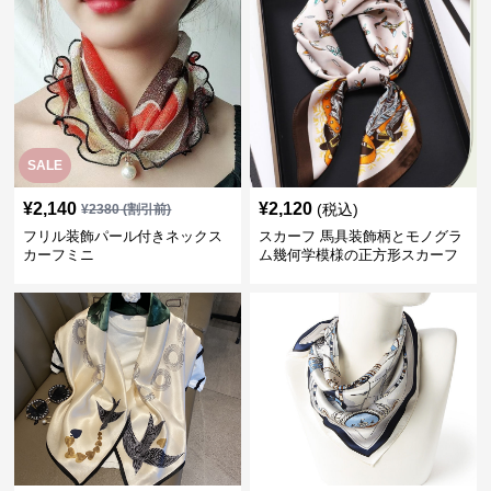
SALE
¥
2,140
¥
2,120
(税込)
¥
2380
(割引前)
フリル装飾パール付きネックス
スカーフ 馬具装飾柄とモノグラ
カーフミニ
ム幾何学模様の正方形スカーフ