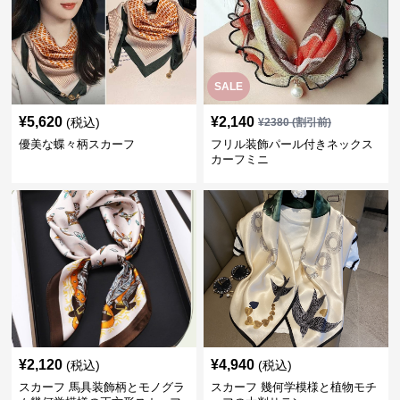
SALE
¥
5,620
¥
2,140
(税込)
¥
2380
(割引前)
優美な蝶々柄スカーフ
フリル装飾パール付きネックス
カーフミニ
¥
2,120
¥
4,940
(税込)
(税込)
スカーフ 馬具装飾柄とモノグラ
スカーフ 幾何学模様と植物モチ