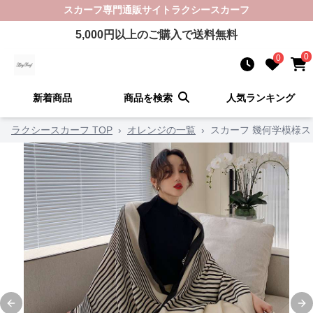
スカーフ
専門通販サイト
ラクシースカーフ
5,000
円以上のご購入で送料無料
0
0
新着商品
商品を検索
人気ランキング
ラクシースカーフ TOP
›
オレンジの一覧
›
スカーフ 幾何学模様ス
Previous slide
Ne