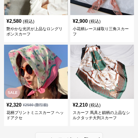
¥
2,580
¥
2,900
(税込)
(税込)
艶やかな光沢が上品なロングリ
小花柄レース縁取り三角スカー
ボンスカーフ
フ
SALE
¥
2,320
¥
2,210
(税込)
¥
2580
(割引前)
花柄プリントミニスカーフ ヘッ
スカーフ 馬具と鎖柄の上品なシ
ドアクセ
ルクタッチ大判スカーフ