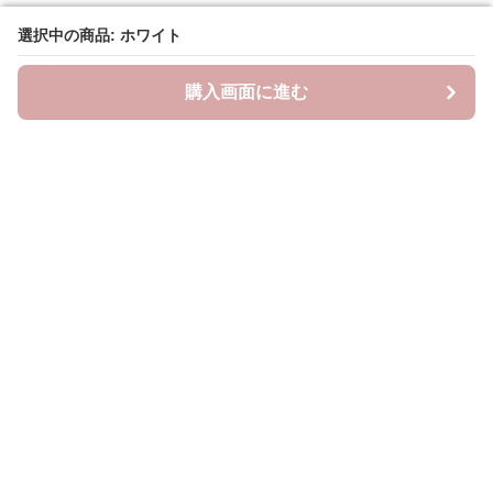
選択中の商品: ホワイト
選択中の商品: ホワイト
購入画面に進む
購入画面に進む
ラクシースカーフ
について
会社概要
利用規約