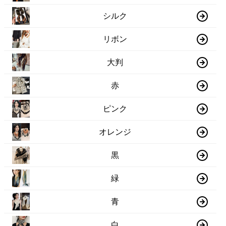
シルク
リボン
大判
赤
ピンク
オレンジ
黒
緑
青
白