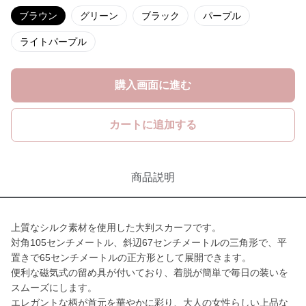
ブラウン
グリーン
ブラック
パープル
ライトパープル
購入画面に進む
カートに追加する
商品説明
上質なシルク素材を使用した大判スカーフです。
対角105センチメートル、斜辺67センチメートルの三角形で、平
置きで65センチメートルの正方形として展開できます。
便利な磁気式の留め具が付いており、着脱が簡単で毎日の装いを
スムーズにします。
エレガントな柄が首元を華やかに彩り、大人の女性らしい上品な