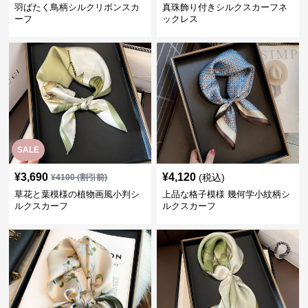
羽ばたく鳥柄シルクリボンスカ
真珠飾り付きシルクスカーフネ
ーフ
ックレス
SALE
¥
3,690
¥
4,120
(税込)
¥
4100
(割引前)
草花と葉模様の植物画風小判シ
上品な格子模様 幾何学小紋柄シ
ルクスカーフ
ルクスカーフ