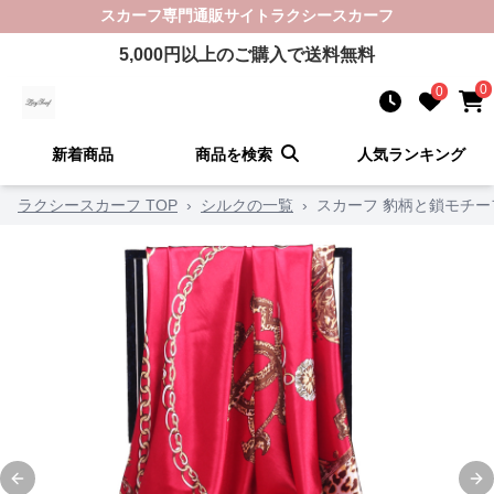
スカーフ
専門通販サイト
ラクシースカーフ
5,000
円以上のご購入で送料無料
0
0
新着商品
商品を検索
人気ランキング
ラクシースカーフ TOP
›
シルクの一覧
›
スカーフ 豹柄と鎖モチ
Previous slide
Ne