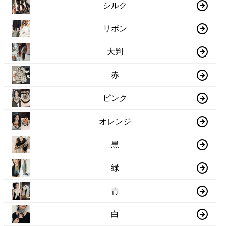
シルク
リボン
大判
赤
ピンク
オレンジ
黒
緑
青
白