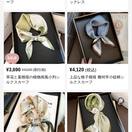
ーフ
ックレス
SALE
¥
3,690
¥
4,120
(税込)
¥
4100
(割引前)
草花と葉模様の植物画風小判シ
上品な格子模様 幾何学小紋柄シ
ルクスカーフ
ルクスカーフ