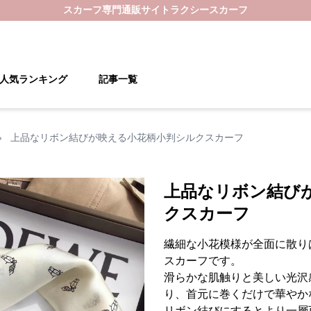
スカーフ
専門通販サイト
ラクシースカーフ
人気ランキング
記事一覧
›
上品なリボン結びが映える小花柄小判シルクスカーフ
上品なリボン結び
クスカーフ
繊細な小花模様が全面に散り
スカーフです。
滑らかな肌触りと美しい光沢
り、首元に巻くだけで華やか
リボン結びにするとより一層