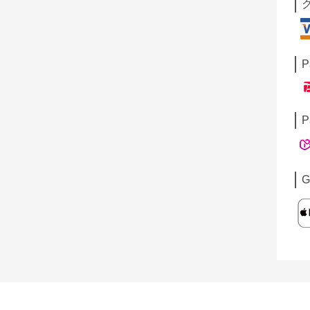
P
P
G