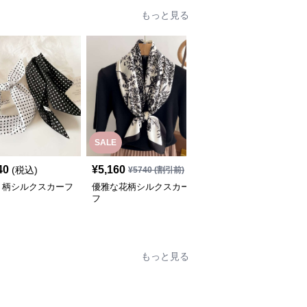
もっと見る
SALE
40
¥
5,160
¥
5,700
(税込)
(税込)
¥
5740
(割引前)
ト柄シルクスカーフ
優雅な花柄シルクスカー
優雅な風景プリント シ
フ
ルクスカーフ
もっと見る