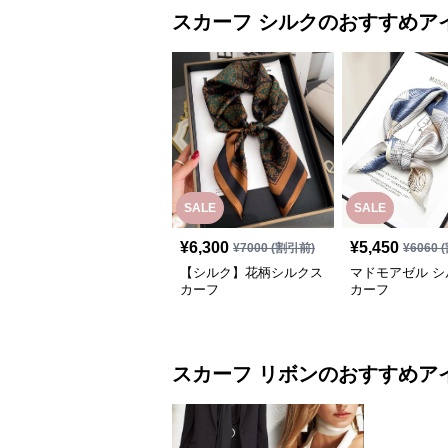
スカーフ
シルク
のおすすめア
SALE
SALE
¥
6,300
¥
5,450
¥
7000
(割引前)
¥
6060
(
【シルク】花柄シルクス
マドモアゼル シ
カーフ
カーフ
スカーフ
リボン
のおすすめア