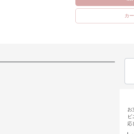
カー
お
ビ
応