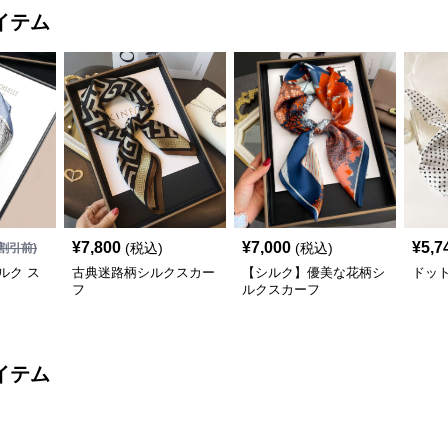
イテム
¥
7,800
¥
7,000
¥
5,7
(税込)
(税込)
割引前)
ルク ス
古典迷路柄シルクスカー
【シルク】優美な花柄シ
ドッ
フ
ルクスカーフ
イテム