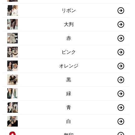
リボン
大判
赤
ピンク
オレンジ
黒
緑
青
白