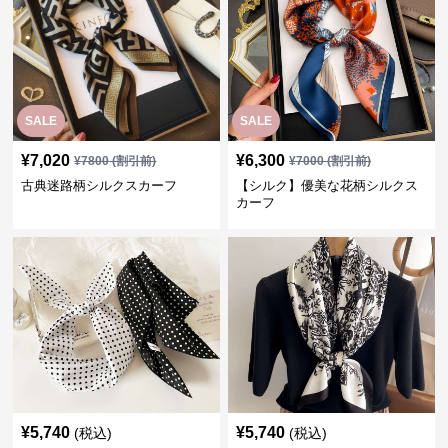
SALE
SALE
¥
7,020
¥
6,300
¥
7800
(割引前)
¥
7000
(割引前)
古典迷路柄シルクスカーフ
【シルク】優美な花柄シルクス
カーフ
¥
5,740
¥
5,740
(税込)
(税込)