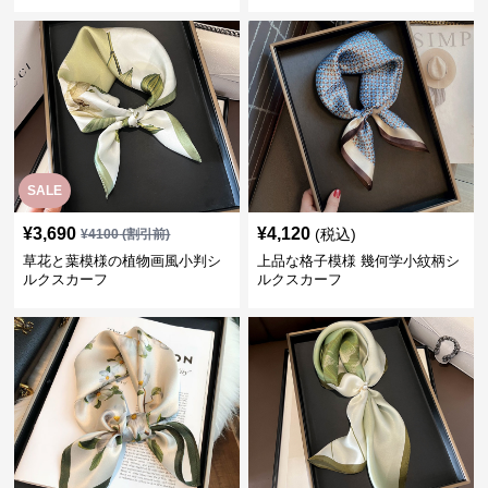
SALE
¥
3,690
¥
4,120
(税込)
¥
4100
(割引前)
草花と葉模様の植物画風小判シ
上品な格子模様 幾何学小紋柄シ
ルクスカーフ
ルクスカーフ