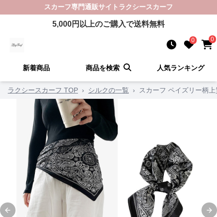
スカーフ
専門通販サイト
ラクシースカーフ
5,000
円以上のご購入で送料無料
0
0
新着商品
商品を検索
人気ランキング
ラクシースカーフ TOP
›
シルクの一覧
›
スカーフ ペイズリー柄
Previous slide
Ne