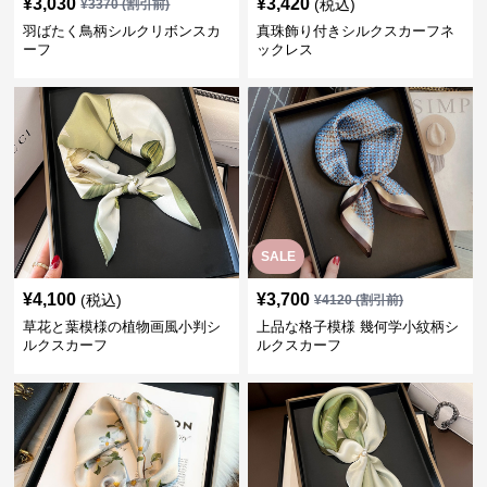
¥
3,030
¥
3,420
(税込)
¥
3370
(割引前)
羽ばたく鳥柄シルクリボンスカ
真珠飾り付きシルクスカーフネ
ーフ
ックレス
SALE
¥
4,100
¥
3,700
(税込)
¥
4120
(割引前)
草花と葉模様の植物画風小判シ
上品な格子模様 幾何学小紋柄シ
ルクスカーフ
ルクスカーフ