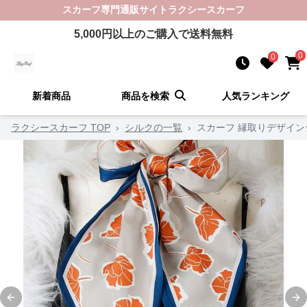
スカーフ
専門通販サイト
ラクシースカーフ
5,000
円以上のご購入で送料無料
0
0
新着商品
商品を検索
人気ランキング
ラクシースカーフ TOP
›
シルクの一覧
›
スカーフ 縁取りデザイ
Previous slide
Ne