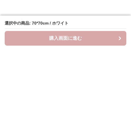
選択中の商品: 70*70cm / ホワイト
選択中の商品: 70*70cm / ホワイト
購入画面に進む
購入画面に進む
ラクシースカーフ
について
会社概要