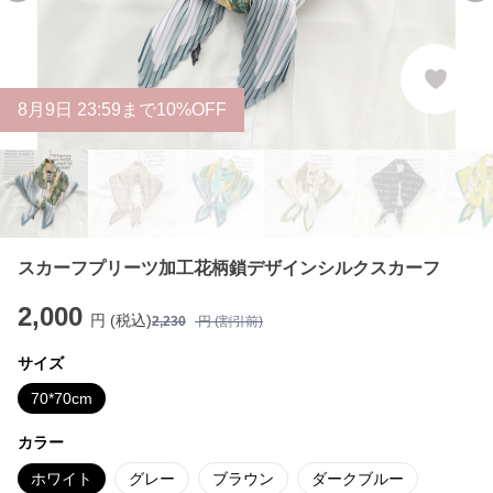
8
月
9
日 23:59まで10%OFF
スカーフプリーツ加工花柄鎖デザインシルクスカーフ
2,000
円 (税込)
2,230
円 (割引前)
サイズ
70*70cm
カラー
ホワイト
グレー
ブラウン
ダークブルー