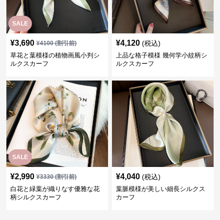
SALE
¥
3,690
¥
4,120
(税込)
¥
4100
(割引前)
草花と葉模様の植物画風小判シ
上品な格子模様 幾何学小紋柄シ
ルクスカーフ
ルクスカーフ
SALE
¥
2,990
¥
4,040
(税込)
¥
3330
(割引前)
白花と緑葉が織りなす優雅な花
葉脈模様が美しい細長シルクス
柄シルクスカーフ
カーフ