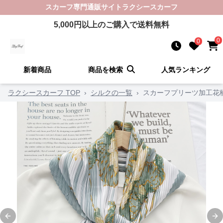
スカーフ
専門通販サイト
ラクシースカーフ
5,000
円以上のご購入で送料無料
0
0
新着商品
商品を検索
人気ランキング
ラクシースカーフ TOP
›
シルクの一覧
›
スカーフプリーツ加工花
Previous slide
Ne